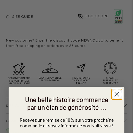
ECO-SCORE
SIZE GUIDE
New customer? Enter the discount code
NEWNOLIJU
to benefit
from free shipping on orders over 28 euros.
ECO-RESPONSIBLE
FREE RETURNS
5-YEAR
DESIGNED ON THE
SLOW-FASHION
THROUGHOUT
DURABILITY
FRENCH RIVIERA,
FRANCE
GUARANTEE
MADE IN EUROPE
Une belle histoire commence
par un élan de générosité ...
SIZE GUIDE
Recevez une remise de
10%
sur votre prochaine
COMPOSITION AND CARE OF THE SPORTS T-SHIRT
commande et soyez informé de nos NoliNews !