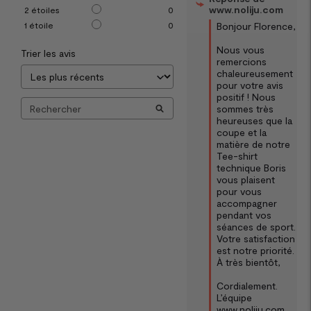
www.noliju.com
2
étoiles
0
Bonjour Florence,  

1
étoile
0
Nous vous 
Trier les avis
remercions 
chaleureusement 
pour votre avis 
positif ! Nous 
sommes très 
heureuses que la 
coupe et la 
matière de notre 
Tee-shirt 
technique Boris 
vous plaisent 
pour vous 
accompagner 
pendant vos 
séances de sport. 
Votre satisfaction 
est notre priorité. 
À très bientôt, 

Cordialement.

L’équipe 
www.noliju.com