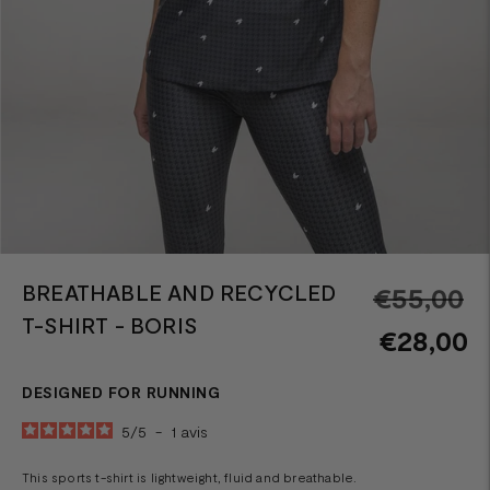
BREATHABLE AND RECYCLED
R
€55,00
T-SHIRT - BORIS
pr
€28,00
DESIGNED FOR RUNNING
5
/
5
-
1
avis
This sports t-shirt is lightweight, fluid and breathable.