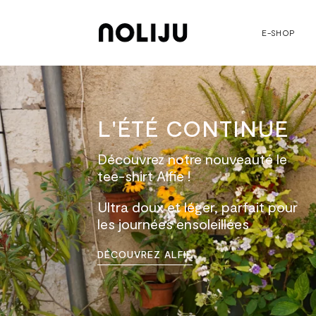
E-SHOP
L'ÉTÉ CONTINUE
Découvrez notre nouveauté le
tee-shirt Alfie !
Ultra doux et léger, parfait pour
les journées ensoleillées
DÉCOUVREZ ALFIE