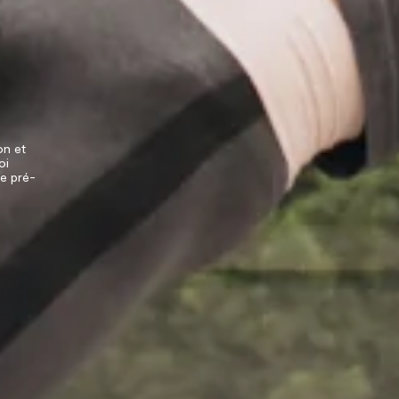
on et
oi
e pré-