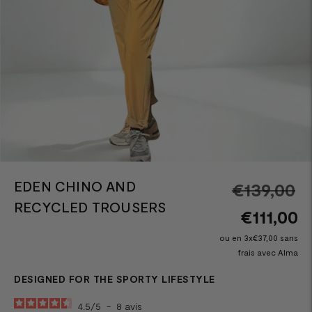
EDEN CHINO AND
R
€139,00
RECYCLED TROUSERS
pr
€111,00
ou en 3x€37,00 sans
frais avec Alma
DESIGNED FOR THE SPORTY LIFESTYLE
4.5
/
5
-
8
avis