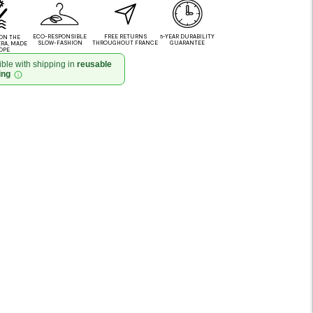
ECO-RESPONSIBLE
FREE RETURNS
5-YEAR DURABILITY
ON THE
SLOW-FASHION
THROUGHOUT FRANCE
GUARANTEE
ERA, MADE
OPE
ble with shipping in
reusable
ing