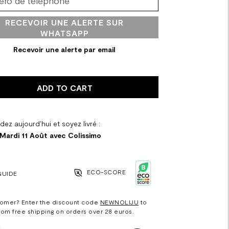
RECEVOIR UNE ALERTE SUR
WHATSAPP
Recevoir une alerte par email
ADD TO CART
z aujourd'hui et soyez livré :
 Mardi 11 Août avec Colissimo
ECO-SCORE
GUIDE
omer? Enter the discount code
NEWNOLIJU
to
rom free shipping on orders over 28 euros.