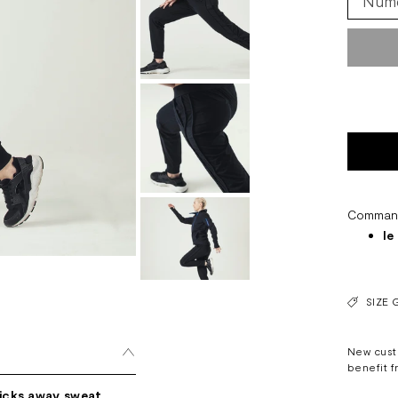
Commande
le
SIZE 
New cust
benefit f
icks away sweat