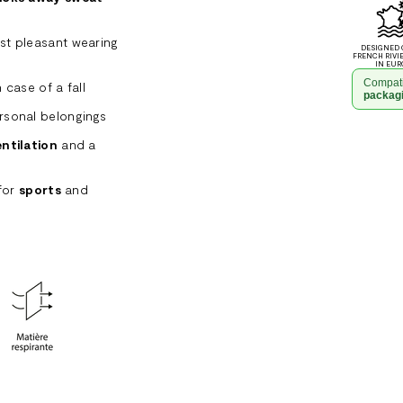
st pleasant wearing
DESIGNED 
FRENCH RIVI
IN EUR
Compati
 case of a fall
packag
ersonal belongings
Adding
entilation
and a
product
to
 for
sports
and
your
cart