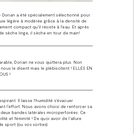
ue Dorian a été spécialement sélectionné pour
uie légère à modérée grâce à la densité de
llement compact qu’il résiste à l’eau. Et après
e sèche linge, il sèche en tour de main!
able, Dorian ne vous quittera plus. Non
nous le disent mais le plébiscitent ! ELLES EN
OUS !
pirant. Il laisse l’humidité s’évacuer
t l’effort. Nous avons choisi de renforcer sa
er deux bandes latérales microperforées. Ce
lité et féminité ! De quoi avoir de l’allure
 sport (ou vos sorties)