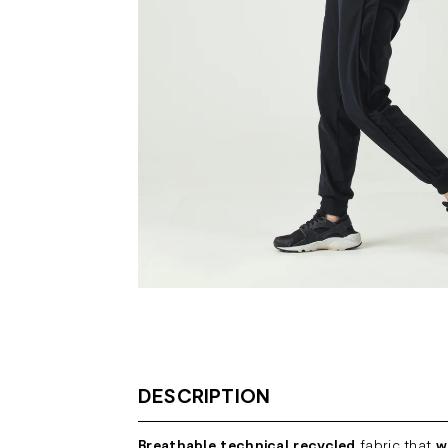
DESCRIPTION
Breathable technical recycled
fabric that
w