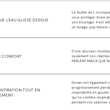
Le textile de L'iconiq
vous protéger d’une pl
E L’EAU GLISSE DESSUS
son tricotage. Il est te
un lavage, pas besoin d
D’une douceur incompar
E CONFORT
seulement nos clientes 
PARLENT MIEUX QUE N
Dorian est également res
progressivement pendan
NSPIRATION TOUT EN
respirabilité en ajout
EMENT.
qui lui confère respirabi
pendant vos séances de