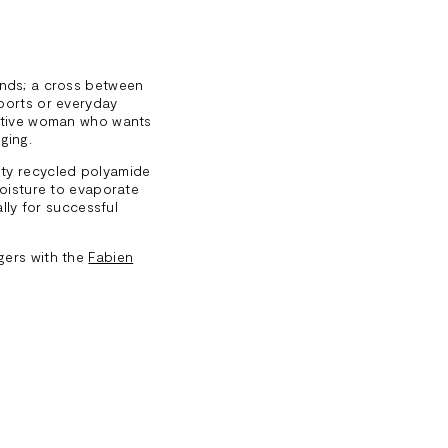
ends; a cross between
sports or everyday
active woman who wants
ging.
ity recycled polyamide
moisture to evaporate
ally for successful
gers with the
Fabien