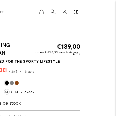
LET
ING
€139,00
AN
ou en 3x€46,33 sans frais avec
Alma
ED FOR THE SPORTY LIFESTYLE
4.6
/
5
-
16
avis
XS
S
M
L
XL
XXL
e de stock