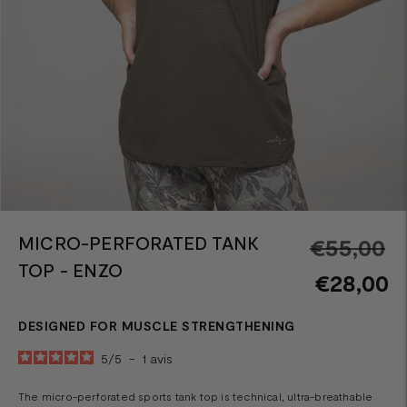
MICRO-PERFORATED TANK
R
€55,00
TOP - ENZO
pr
€28,00
DESIGNED FOR MUSCLE STRENGTHENING
5
/
5
-
1
avis
The micro-perforated sports tank top is technical, ultra-breathable