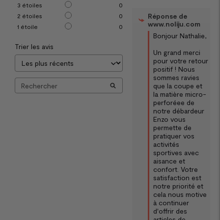
3
étoiles
0
Réponse de
2
étoiles
0
www.noliju.com
1
étoile
0
Bonjour Nathalie,

Trier les avis
Un grand merci 
pour votre retour 
positif ! Nous 
sommes ravies 
que la coupe et 
la matière micro-
perforéee de 
notre débardeur 
Enzo vous 
permette de 
pratiquer vos 
activités 
sportives avec 
aisance et 
confort. Votre 
satisfaction est 
notre priorité et 
cela nous motive 
à continuer 
d'offrir des 
articles de 