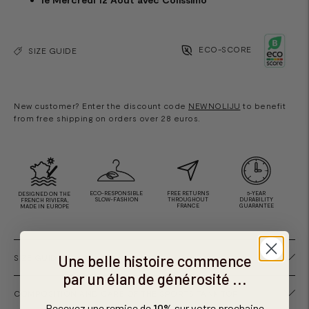
ECO-SCORE
SIZE GUIDE
New customer? Enter the discount code
NEWNOLIJU
to benefit
from free shipping on orders over 28 euros.
ECO-RESPONSIBLE
FREE RETURNS
5-YEAR
DESIGNED ON THE
SLOW-FASHION
THROUGHOUT
DURABILITY
FRENCH RIVIERA,
FRANCE
GUARANTEE
MADE IN EUROPE
Une belle histoire commence
SIZE GUIDE
par un élan de générosité ...
COMPOSITION AND CARE OF THE SPORTS TANK TOP
Recevez une remise de
10%
sur votre prochaine