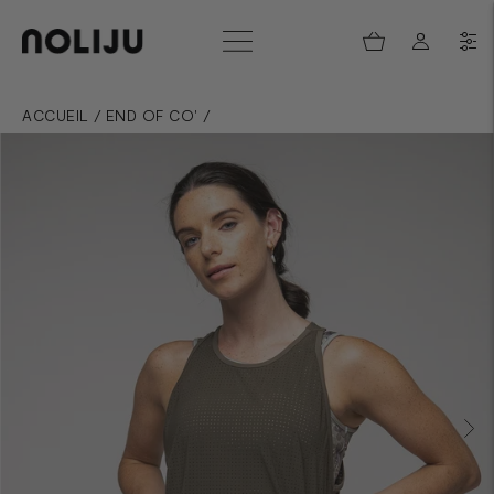
ACCUEIL
/
END OF CO'
/
MICRO-PERFORATED TANK TOP - ENZO