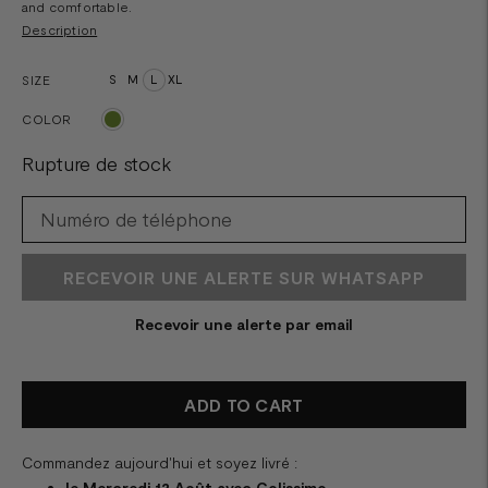
and comfortable.
Description
SIZE
S
M
L
XL
COLOR
Rupture de stock
RECEVOIR UNE ALERTE SUR WHATSAPP
Recevoir une alerte par email
ADD TO CART
Commandez aujourd'hui et soyez livré :
le Mercredi 12 Août avec Colissimo