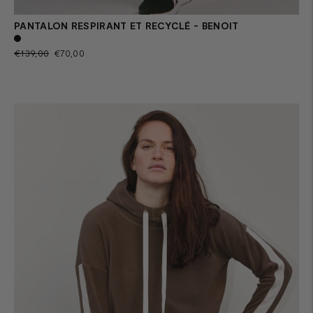
PANTALON RESPIRANT ET RECYCLÉ - BENOIT
Prix
Prix
€139,00
€70,00
normal
de
vente