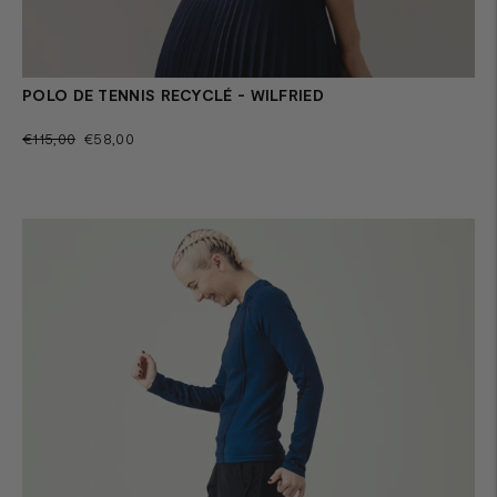
POLO DE TENNIS RECYCLÉ - WILFRIED
Prix
Prix
€115,00
€58,00
normal
de
vente