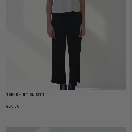
TEE-SHIRT ELIOTT
Prix
€55,00
normal