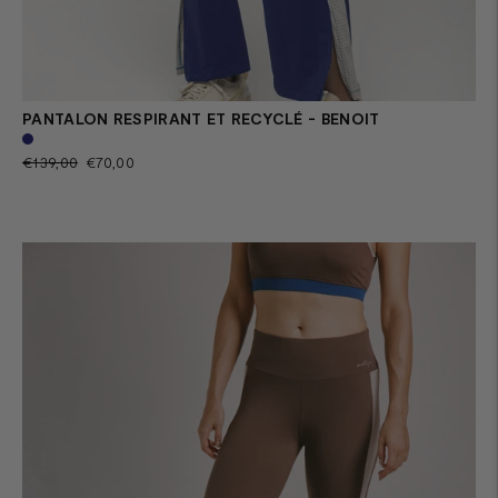
PANTALON RESPIRANT ET RECYCLÉ - BENOIT
Prix
Prix
€139,00
€70,00
normal
de
vente