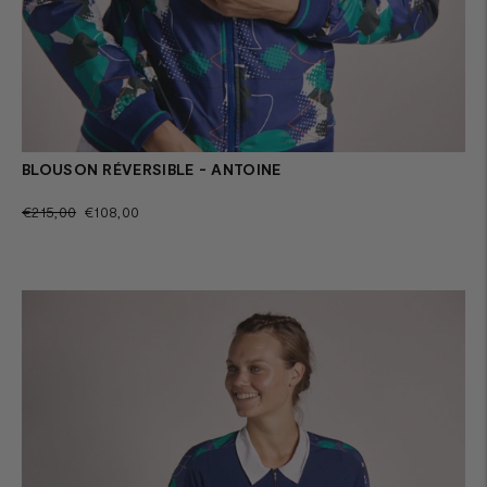
BLOUSON RÉVERSIBLE - ANTOINE
Prix
Prix
€215,00
€108,00
normal
de
vente