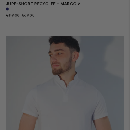
JUPE-SHORT RECYCLÉE - MARCO 2
Prix
Prix
€119,00
€69,00
normal
de
vente