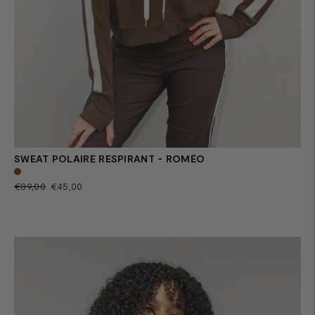
SWEAT POLAIRE RESPIRANT - ROMÉO
Prix
Prix
€89,00
€45,00
normal
de
vente