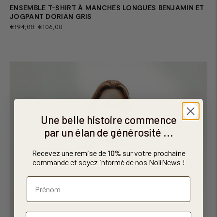
ENSEMBLE T-SHIRT À MANCHES LONGUES BENJAMIN ET
JOGPANT DORIAN GRIS
Prix
Prix
€194,00
€106,00
normal
de
vente
Une belle histoire commence
par un élan de générosité ...
Recevez une remise de
10%
sur votre prochaine
commande et soyez informé de nos NoliNews !