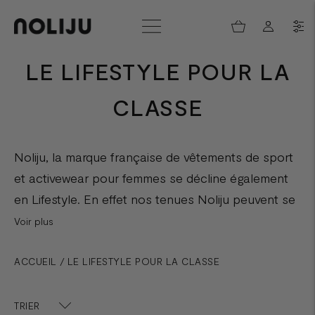
LE LIFESTYLE POUR LA
CLASSE
Noliju, la marque française de vêtements de sport
et activewear pour femmes se décline également
en Lifestyle. En effet nos tenues Noliju peuvent se
porter au sport, pour pratiquer votre running, votre
Voir plus
yoga, ou vos exercices de fitness... mais aussi dans
vos tenues du quotidien ! Belle en Noliju.
ACCUEIL
/
LE LIFESTYLE POUR LA CLASSE
Voir plus
TRIER