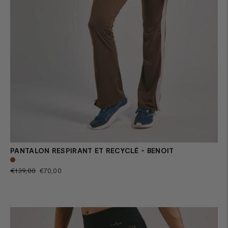
PANTALON RESPIRANT ET RECYCLÉ - BENOIT
Prix
Prix
€139,00
€70,00
normal
de
vente