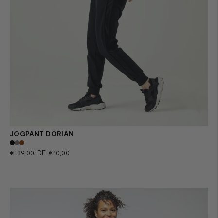
JOGPANT DORIAN
Prix
Prix
€139,00
DE €70,00
normal
de
vente