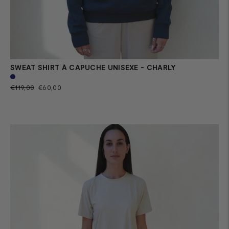
SWEAT SHIRT À CAPUCHE UNISEXE - CHARLY
Prix
Prix
€119,00
€60,00
normal
de
vente