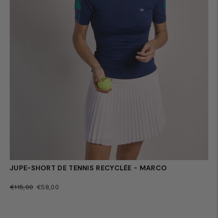
JUPE-SHORT DE TENNIS RECYCLÉE - MARCO
Prix
Prix
€115,00
€58,00
normal
de
vente