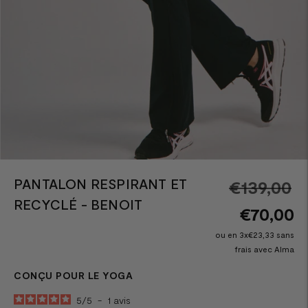
PANTALON RESPIRANT ET
Pr
€139,00
RECYCLÉ - BENOIT
n
€70,00
ou en 3x€23,33 sans
frais avec Alma
CONÇU POUR LE YOGA
5
/
5
-
1
avis