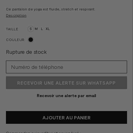
Ce pantalon de yoga est fluide, stretch et respirant.
Description
TAILLE
S
M
L
XL
COULEUR
Rupture de stock
RECEVOIR UNE ALERTE SUR WHATSAPP
Recevoir une alerte par email
AJOUTER AU PANIER