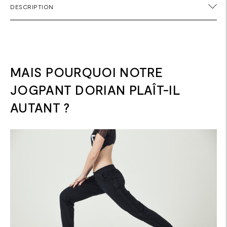
DESCRIPTION
un
produit
à
votre
panier
MAIS POURQUOI NOTRE
JOGPANT DORIAN PLAÎT-IL
AUTANT ?