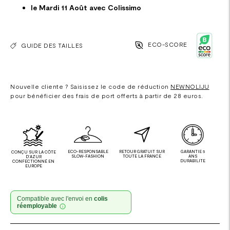
le Mardi 11 Août avec Colissimo
ECO-SCORE
GUIDE DES TAILLES
Nouvelle cliente ? Saisissez le code de réduction
NEWNOLIJU
pour bénéficier des frais de port offerts à partir de 28 euros.
ECO-RESPONSABLE
RETOUR GRATUIT SUR
GARANTIE 5
CONÇU SUR LA CÔTE
SLOW-FASHION
TOUTE LA FRANCE
ANS
D'AZUR
DURABILITE
CONFECTIONNÉ EN
EUROPE
Compatible avec l'envoi en
colis
réemployable
Ajouter