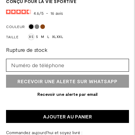
CONÇU POUR LA VIE SPORTIVE
4.6
/
5
-
16
avis
COULEUR
TAILLE
XS
S
M
L
XL
XXL
Rupture de stock
RECEVOIR UNE ALERTE SUR WHATSAPP
Recevoir une alerte par email
AJOUTER AU PANIER
Commandez aujourd'hui et soyez livré :