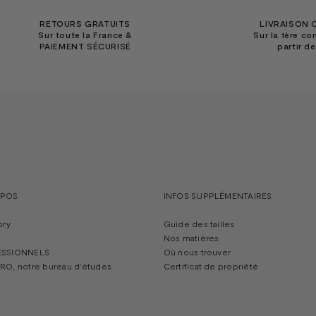
RETOURS GRATUITS
LIVRAISON 
Sur toute la France &
Sur la 1ère c
PAIEMENT SÉCURISÉ
partir d
OPOS
INFOS SUPPLÉMENTAIRES
ory
Guide des tailles
Nos matières
ESSIONNELS
Où nous trouver
RO, notre bureau d'études
Certificat de propriété