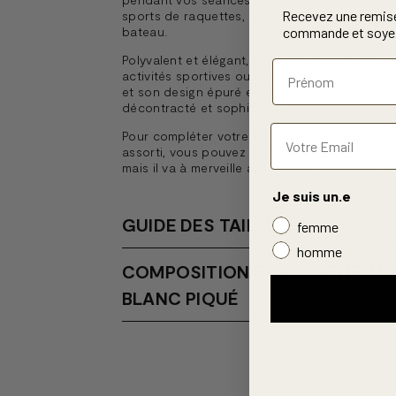
Recevez une remis
sports de raquettes, le golf, la randonnée ou
bateau.
commande et soyez
Polyvalent et élégant, il est idéal pour vos so
activités sportives ou vos moments de déten
et son design épuré en font un choix parfait p
décontracté et sophistiqué.
Pour compléter votre tenue et obtenir un en
assorti, vous pouvez associer ce polo avec n
mais il va à merveille avec notre pantalon
Emi
Je suis un.e
GUIDE DES TAILLES
femme
homme
COMPOSITION ET ENTRETIEN D
BLANC PIQUÉ