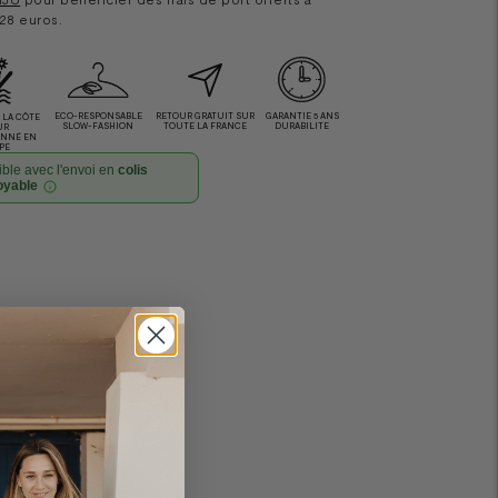
 28 euros.
ECO-RESPONSABLE
RETOUR GRATUIT SUR
GARANTIE 5 ANS
LA CÔTE
SLOW-FASHION
TOUTE LA FRANCE
DURABILITE
UR
ONNÉ EN
PE
ble avec l'envoi en
colis
oyable