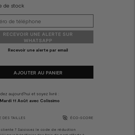
e de stock
RECEVOIR UNE ALERTE SUR
WHATSAPP
Recevoir une alerte par email
AJOUTER AU PANIER
z aujourd'hui et soyez livré :
 Mardi 11 Août avec Colissimo
 DES TAILLES
ÉCO-SCORE
cliente ? Saisissez le code de réduction
IJU
pour bénéficier des frais de port offerts à