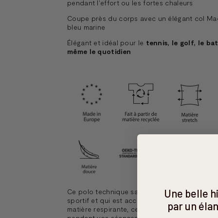
pendant l'effort ou les fortes chaleurs
Coupe près du corps avec un élégant col Ma
bleu marine
Élégant et idéal pour le
tennis, le golf, le b
même le quotidien
Une belle 
Ce polo technique saura vous séduire par sa
sportif et qui est accompagné de son col ma
par un élan
matière respirante, ce polo allie style et confo
pendant vos séances de sport. Il est égalemen