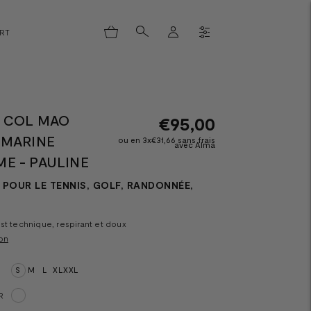
ORT
 COL MAO
€95,00
 MARINE
ou en 3x€31,66 sans frais
avec Alma
E - PAULINE
POUR LE TENNIS, GOLF, RANDONNÉE,
st technique, respirant et doux
on
S
M
L
XL
XXL
R