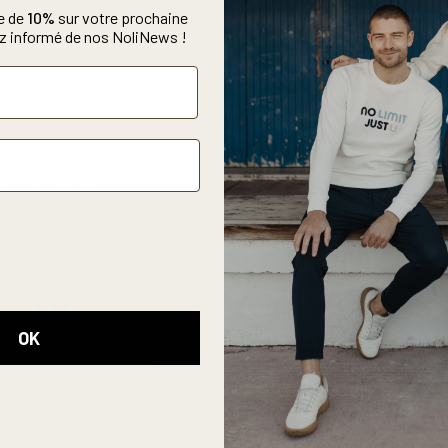
e de
10%
sur votre prochaine
 même les sorties en
 informé de nos NoliNews !
rties quotidiennes, vos
te. Sa coupe classique
our un look à la fois
semble parfaitement
'importe quel pantalon
lie bleu marine
U POLO
OK