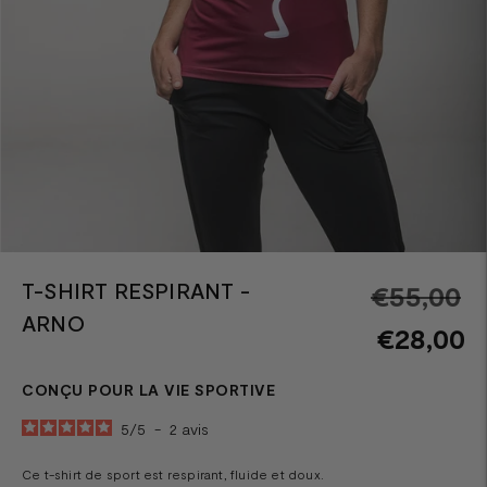
T-SHIRT RESPIRANT -
Pr
€55,00
ARNO
n
€28,00
CONÇU POUR LA VIE SPORTIVE
5
/
5
-
2
avis
Ce t-shirt de sport est respirant, fluide et doux.