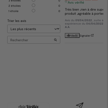
3
étoiles
0
Avis vérifié
2
étoiles
0
Très bien ,rien à dire super 
1
étoile
0
produit ,agréable à porter
Avis du
09/04/2022
, suite à u
Trier les avis
expérience du
04/04/2022
pa
A.A.
Utile
(1)
Signaler