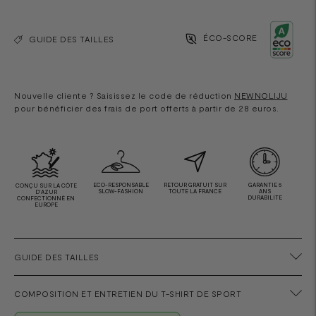
ÉCO-SCORE
GUIDE DES TAILLES
Nouvelle cliente ? Saisissez le code de réduction
NEWNOLIJU
pour bénéficier des frais de port offerts à partir de 28 euros.
ECO-RESPONSABLE
RETOUR GRATUIT SUR
GARANTIE 5
CONÇU SUR LA CÔTE
SLOW-FASHION
TOUTE LA FRANCE
ANS
D'AZUR
DURABILITE
CONFECTIONNÉ EN
EUROPE
GUIDE DES TAILLES
COMPOSITION ET ENTRETIEN DU T-SHIRT DE SPORT