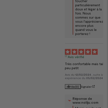
toucher 
particulièrement 
doux et léger à la 
fois. Nous 
sommes sur que 
vous l'apprécierez 
encore plus 
quand vous le 
porterez !
5
Avis vérifié
Très confortable mais taille 
peu petit
Avis du
12/02/2024
, suite à un
expérience du
05/02/2024
pa
Utile
(0)
Signaler
Réponse de
www.noliju.com