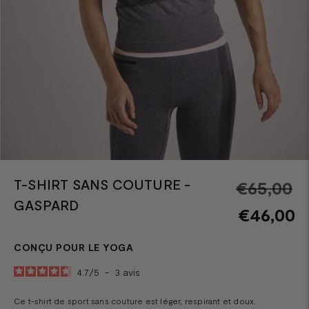
T-SHIRT SANS COUTURE -
Pr
€65,00
GASPARD
n
€46,00
CONÇU POUR LE YOGA
4.7
/
5
-
3
avis
Ce t-shirt de sport sans couture est léger, respirant et doux.