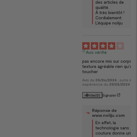
des articles de 
qualité.  

À très bientôt !

Cordialement.

L’équipe noliju
4
Avis vérifié
pas encore mis sur corps ma
texture agréable rien qu'au 
toucher
Avis du
05/06/2024
, suite à u
expérience du
29/05/2024
pa
Utile
(0)
Signaler
Réponse de
www.noliju.com
En effet, la 
technologie sans 
couture donne un 