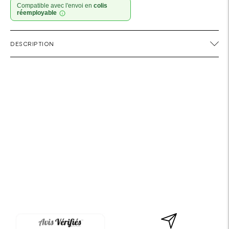
Compatible avec l'envoi en
colis
réemployable
Ajouter
DESCRIPTION
un
produit
à
votre
panier