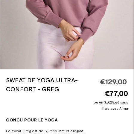
SWEAT DE YOGA ULTRA-
Pr
€129,00
CONFORT - GREG
n
€77,00
ou en 3x€25,66 sans
frais avec Alma
CONÇU POUR LE YOGA
Le sweat Greg est doux, respirant et élégant.