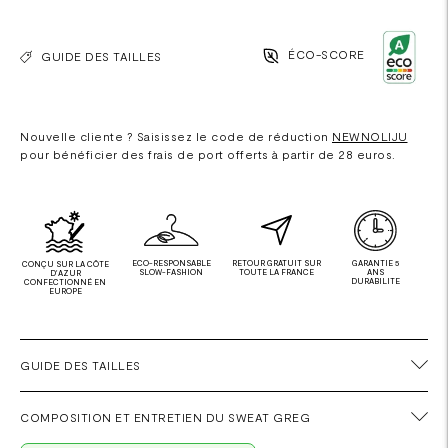
ÉCO-SCORE
GUIDE DES TAILLES
Nouvelle cliente ? Saisissez le code de réduction
NEWNOLIJU
pour bénéficier des frais de port offerts à partir de 28 euros.
ECO-RESPONSABLE
RETOUR GRATUIT SUR
GARANTIE 5
CONÇU SUR LA CÔTE
SLOW-FASHION
TOUTE LA FRANCE
ANS
D'AZUR
DURABILITE
CONFECTIONNÉ EN
EUROPE
GUIDE DES TAILLES
COMPOSITION ET ENTRETIEN DU SWEAT GREG