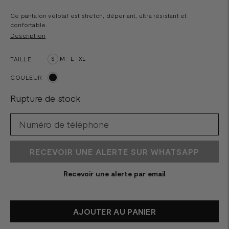
Ce pantalon vélotaf est stretch, déperlant, ultra résistant et
confortable.
Description
TAILLE
S
M
L
XL
COULEUR
Rupture de stock
RECEVOIR UNE ALERTE SUR WHATSAPP
Recevoir une alerte par email
AJOUTER AU PANIER