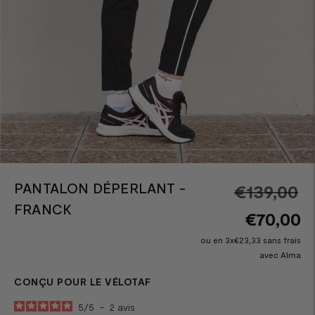
PANTALON DÉPERLANT -
Pr
€139,00
FRANCK
n
€70,00
ou en 3x€23,33 sans frais
avec Alma
CONÇU POUR LE VÉLOTAF
5
/
5
-
2
avis