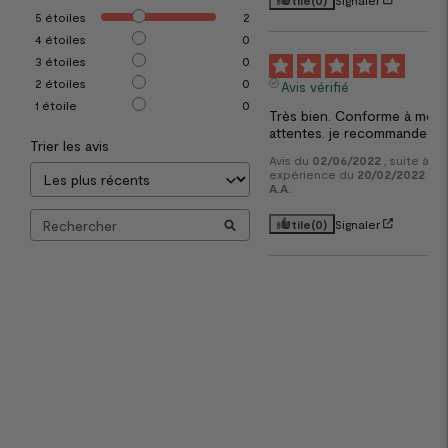
5
étoiles
2
4
étoiles
0
5
3
étoiles
0
2
étoiles
0
Avis vérifié
1
étoile
0
Très bien. Conforme à mes 
attentes. je recommande
Trier les avis
Avis du
02/06/2022
, suite à u
expérience du
20/02/2022
par
A.A.
Utile
(0)
Signaler