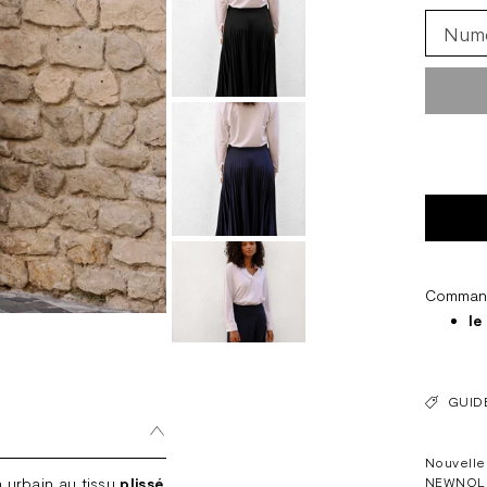
Commande
le
GUIDE
Nouvelle 
 urbain au tissu
plissé
NEWNOL