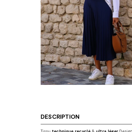
DESCRIPTION
Tissu
technique recyclé
&
ultra léger
Design