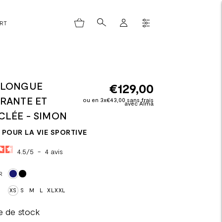
ORT
 LONGUE
€129,00
IRANTE ET
ou en 3x€43,00 sans frais
avec Alma
CLÉE - SIMON
POUR LA VIE SPORTIVE
4.5
/
5
-
4
avis
R
XS
S
M
L
XL
XXL
e de stock