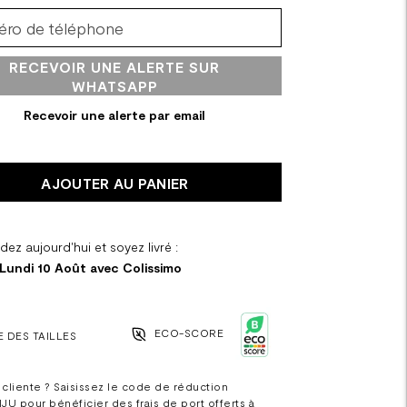
RECEVOIR UNE ALERTE SUR
WHATSAPP
Recevoir une alerte par email
AJOUTER AU PANIER
z aujourd'hui et soyez livré :
 Lundi 10 Août avec Colissimo
ECO-SCORE
 DES TAILLES
cliente ? Saisissez le code de réduction
IJU
pour bénéficier des frais de port offerts à