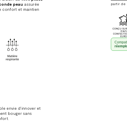
conde peau
assurée
partir de
 confort et maintien
CONÇU SUR 
D'AZ
CONFECTI
EURO
Compati
réempl
Ajouter
un
produit
à
votre
panier
le envie d'innover et
ment bouger sans
nfort.