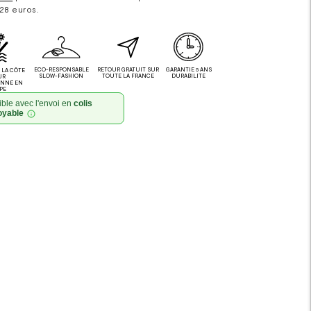
 28 euros.
ECO-RESPONSABLE
RETOUR GRATUIT SUR
GARANTIE 5 ANS
LA CÔTE
SLOW-FASHION
TOUTE LA FRANCE
DURABILITE
UR
ONNÉ EN
PE
ble avec l'envoi en
colis
oyable