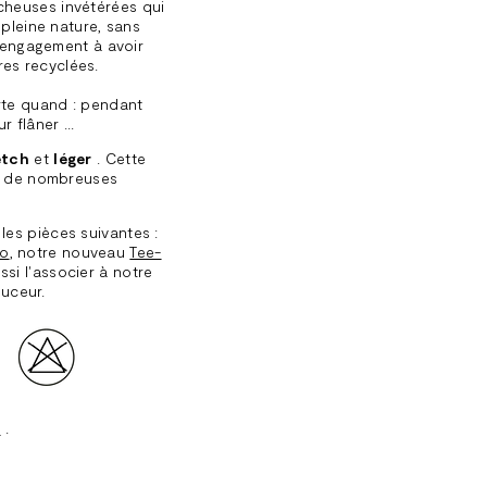
cheuses invétérées qui
 pleine nature, sans
ur engagement à avoir
res recyclées.
rte quand : pendant
 flâner ...
etch
et
léger
. Cette
 de nombreuses
les pièces suivantes :
go
, notre nouveau
Tee-
si l'associer à notre
ouceur.
s
.