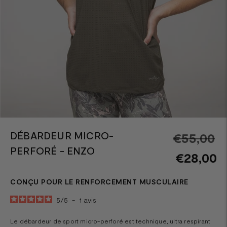
DÉBARDEUR MICRO-
Pr
€55,00
PERFORÉ - ENZO
n
€28,00
CONÇU POUR LE RENFORCEMENT MUSCULAIRE
5
/
5
-
1
avis
Le débardeur de sport micro-perforé est technique, ultra respirant