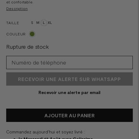
et confortable.
Description
TAILLE
S
M
L
XL
COULEUR
Rupture de stock
RECEVOIR UNE ALERTE SUR WHATSAPP
Recevoir une alerte par email
AJOUTER AU PANIER
Commandez aujourd'hui et soyez livré :
le Mercredi 12 Août avec Colissimo