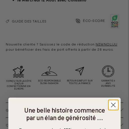
ÉCO-SCORE
GUIDE DES TAILLES
Nouvelle cliente ? Saisissez le code de réduction
NEWNOLIJU
pour bénéficier des frais de port offerts à partir de 28 euros.
ECO-RESPONSABLE
RETOUR GRATUIT SUR
GARANTIE 5
CONÇU SUR LA CÔTE
SLOW-FASHION
TOUTE LA FRANCE
ANS
D'AZUR
DURABILITE
CONFECTIONNÉ EN
EUROPE
Une belle histoire commence
GUIDE DES TAILLES
par un élan de générosité ...
COMPOSITION ET ENTRETIEN DU DÉBARDEUR DE SPORT