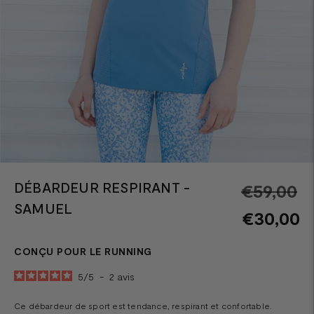
DÉBARDEUR RESPIRANT -
Pr
€59,00
SAMUEL
n
€30,00
CONÇU POUR LE RUNNING
5
/
5
-
2
avis
Ce débardeur de sport est tendance, respirant et confortable.