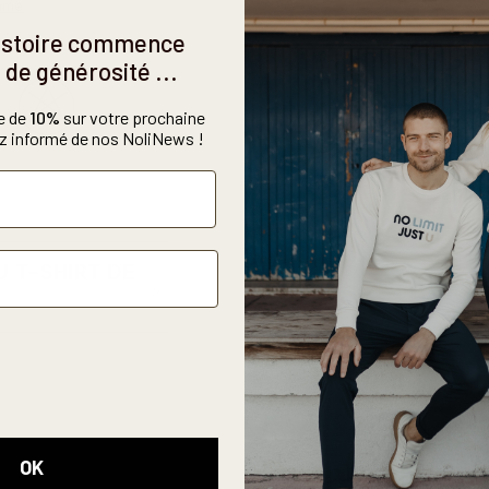
mme
.
histoire commence
 de générosité ...
e de
10%
sur votre prochaine
 informé de nos NoliNews !
 T-SHIRT DE
OK