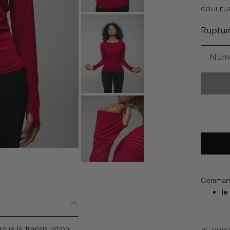
COULEU
Ruptur
Commande
le
cue la transpiration
GUIDE