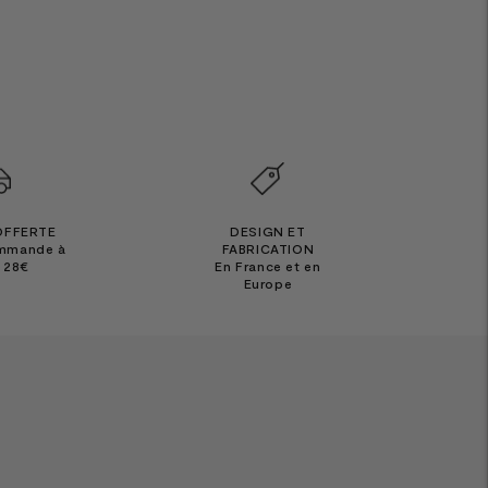
OFFERTE
DESIGN ET
ommande à
FABRICATION
e 28€
En France et en
Europe