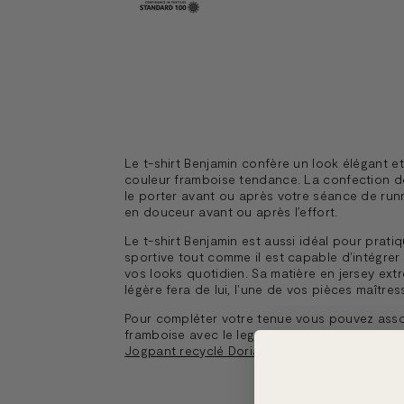
Le t-shirt Benjamin confère un look élégant e
couleur framboise tendance. La confection de
le porter avant ou après votre séance de run
en douceur avant ou après l’effort.
Le t-shirt Benjamin est aussi idéal pour pratiq
sportive tout comme il est capable d'intégrer
vos looks quotidien. Sa matière en jersey ex
légère fera de lui, l'une de vos pièces maîtress
Pour compléter votre tenue vous pouvez assoc
framboise avec le legging
Ethan recyclé noir 
Jogpant recyclé Dorian noir
, pour un look sp