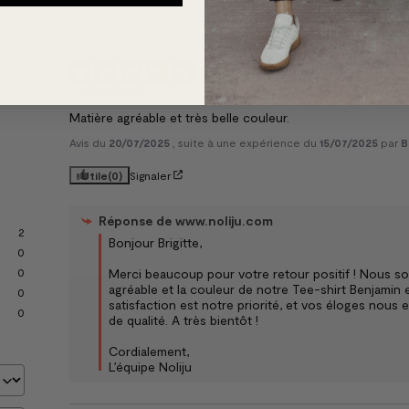
5
/
5
Avis vérifié
Matière agréable et très belle couleur.
Avis du
20/07/2025
, suite à une expérience du
15/07/2025
par
B
Utile
(0)
Signaler
Réponse de
www.noliju.com
2
Bonjour Brigitte,  

0
Merci beaucoup pour votre retour positif ! Nous so
0
agréable et la couleur de notre Tee-shirt Benjamin
0
satisfaction est notre priorité, et vos éloges nous e
0
de qualité. A très bientôt !

Cordialement,  

L’équipe Noliju