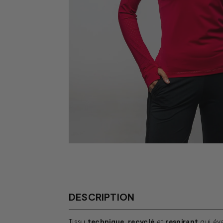
DESCRIPTION
Tissu
technique
,
recyclé
et
respirant
qui éva