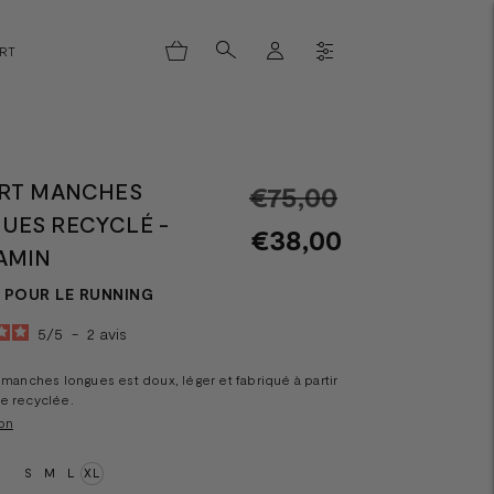
ORT
IRT MANCHES
Prix
€75,00
UES RECYCLÉ -
normal
€38,00
AMIN
POUR LE RUNNING
5
/
5
-
2
avis
t manches longues est doux, léger et fabriqué à partir
e recyclée.
on
S
M
L
XL