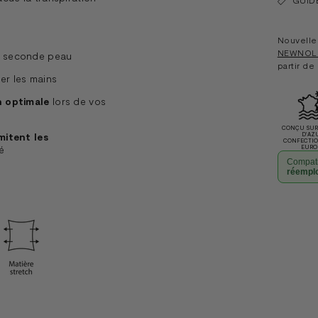
Nouvelle 
NEWNOL
 seconde peau
partir de
er les mains
n optimale
lors de vos
CONÇU SUR 
imitent les
D'AZ
CONFECTI
é
EURO
Compati
réempl
Ajouter
un
produit
à
votre
panier