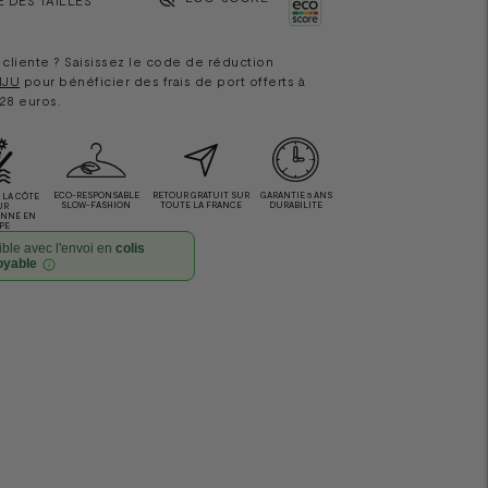
cliente ? Saisissez le code de réduction
IJU
pour bénéficier des frais de port offerts à
 28 euros.
ECO-RESPONSABLE
RETOUR GRATUIT SUR
GARANTIE 5 ANS
LA CÔTE
SLOW-FASHION
TOUTE LA FRANCE
DURABILITE
UR
ONNÉ EN
PE
ble avec l'envoi en
colis
oyable