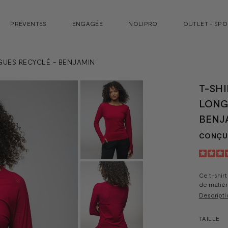
PRÉVENTES
ENGAGÉE
NOLIPRO
OUTLET - SP
GUES RECYCLÉ - BENJAMIN
T-SH
LONG
BENJ
CONÇU 
Ce t-shir
de matièr
Descripti
TAILLE