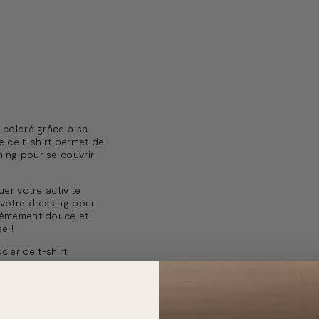
t coloré grâce à sa
 ce t-shirt permet de
ning pour se couvrir
uer votre activité
 votre dressing pour
trêmement douce et
e !
ier ce t-shirt
Made in France
ou le
ort tendance.