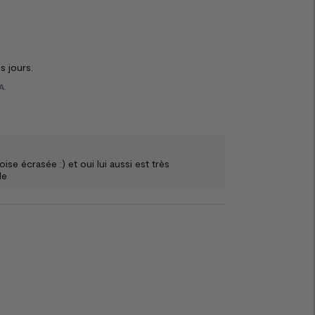
s jours.
A.
se écrasée :) et oui lui aussi est très 
le