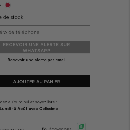
R
e de stock
RECEVOIR UNE ALERTE SUR
WHATSAPP
Recevoir une alerte par email
AJOUTER AU PANIER
z aujourd'hui et soyez livré :
 Lundi 10 Août avec Colissimo
ÉCO-SCORE
 DES TAILLES