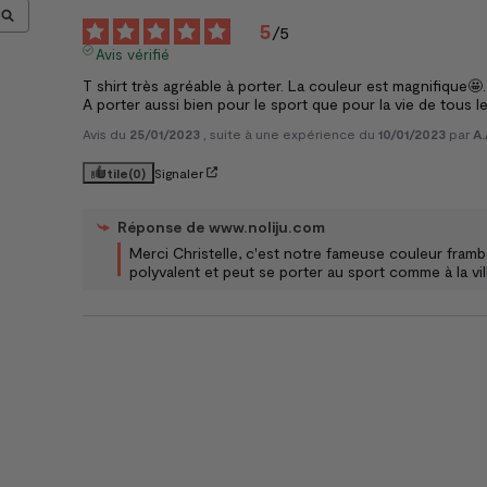
5
/
5
Avis vérifié
T shirt très agréable à porter. La couleur est magnifique🤩.

A porter aussi bien pour le sport que pour la vie de tous le
Avis du
25/01/2023
, suite à une expérience du
10/01/2023
par
A.
Utile
(0)
Signaler
Réponse de
www.noliju.com
Merci Christelle, c'est notre fameuse couleur framboi
polyvalent et peut se porter au sport comme à la vil