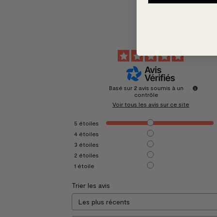
5
/
5
Basé sur
2
avis soumis à un
contrôle
Voir tous les avis sur ce site
5
étoiles
4
étoiles
3
étoiles
2
étoiles
1
étoile
Trier les avis