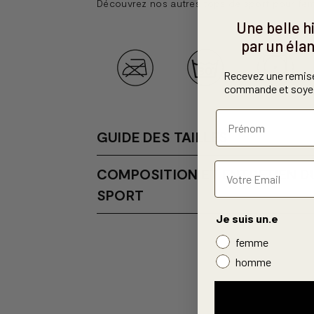
Découvrez nos autres
tops de sport pour fe
Une belle 
par un élan
Recevez une remis
commande et soyez
GUIDE DES TAILLES
COMPOSITION ET ENTRETIEN DU
SPORT
Je suis un.e
femme
homme