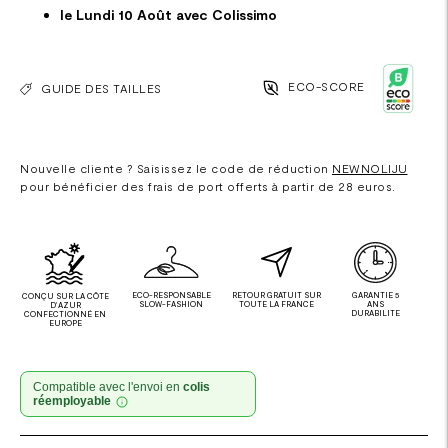
le Lundi 10 Août avec Colissimo
ECO-SCORE
GUIDE DES TAILLES
Nouvelle cliente ? Saisissez le code de réduction
NEWNOLIJU
pour bénéficier des frais de port offerts à partir de 28 euros.
ECO-RESPONSABLE
RETOUR GRATUIT SUR
GARANTIE 5
CONÇU SUR LA CÔTE
SLOW-FASHION
TOUTE LA FRANCE
ANS
D'AZUR
DURABILITE
CONFECTIONNÉ EN
EUROPE
Compatible avec l'envoi en
colis
réemployable
Ajouter