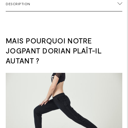
DESCRIPTION
un
produit
à
votre
panier
MAIS POURQUOI NOTRE
JOGPANT DORIAN PLAÎT-IL
AUTANT ?