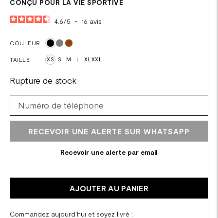
CONÇU POUR LA VIE SPORTIVE
4.6
/
5
-
16
avis
COULEUR
TAILLE
XS
S
M
L
XL
XXL
Rupture de stock
RECEVOIR UNE ALERTE SUR WHATSAPP
Recevoir une alerte par email
AJOUTER AU PANIER
Commandez aujourd'hui et soyez livré :