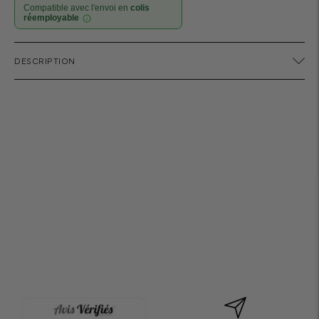
Compatible avec l'envoi en
colis
réemployable
Ajouter
DESCRIPTION
un
produit
à
votre
panier