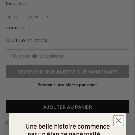
Description
TAILLE
S
M
L
XL
COULEUR
Rupture de stock
RECEVOIR UNE ALERTE SUR WHATSAPP
Recevoir une alerte par email
AJOUTER AU PANIER
Commandez aujourd'hui et soyez livré :
Une belle histoire commence
le Mardi 11 Août avec Colissimo
par un élan de générosité ...