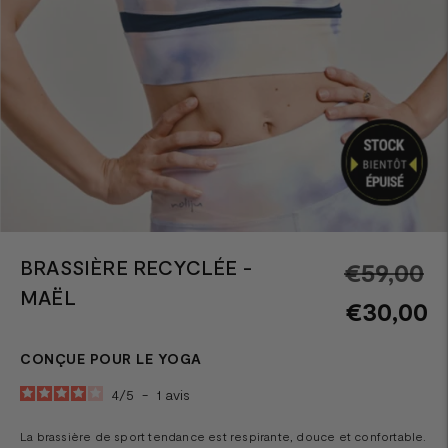
BRASSIÈRE RECYCLÉE -
Pr
€59,00
MAËL
n
€30,00
CONÇUE POUR LE YOGA
4
/
5
-
1
avis
La brassière de sport tendance est respirante, douce et confortable.