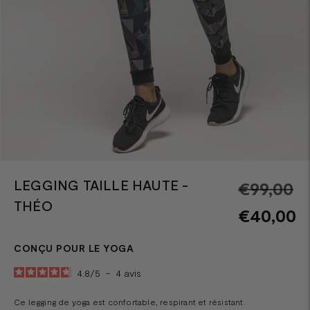
LEGGING TAILLE HAUTE -
Pr
€99,00
THÉO
n
€40,00
CONÇU POUR LE YOGA
4.8
/
5
-
4
avis
Ce legging de yoga est confortable, respirant et résistant.