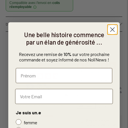
Compatible avec l'envoi en
colis
réemployable
Ajouter
DESCRIPTION
un
produit
Une belle histoire commence
à
par un élan de générosité ...
votre
panier
Recevez une remise de
10%
sur votre prochaine
commande et soyez informé de nos NoliNews !
4.8
5
/
5
Avis vérifié
Très confortable
Avis du
16/02/2026
, suite à un
expérience du
05/02/2026
par
Basé sur
4
avis soumis à un
Nadia D.
contrôle
Voir tous les avis sur ce site
Utile
(0)
Signaler
Je suis un.e
5
étoiles
3
Réponse de
femme
4
étoiles
1
www.noliju.com