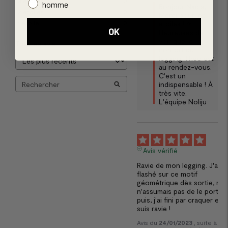
3
étoiles
0
homme
Bonjour Nadia, 

2
étoiles
0
Merci pour les 
étoiles ! ⭐ 
1
étoile
0
OK
Heureuses de 
voir que le 
Trier les avis
confort du 
legging Théo est 
au rendez-vous. 
C'est un 
indispensable ! À 
très vite.

L'équipe Noliju
5
Avis vérifié
Ravie de mon legging. J'ai 
flashé sur ce motif 
géométrique dès sortie, mais
n'assumais pas de le porter. 
puis, j'ai fini par craquer et j'
suis ravie !
Avis du
24/01/2023
, suite à un