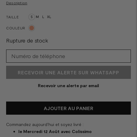
Description
TAILLE
S
M
L
XL
COULEUR
Rupture de stock
RECEVOIR UNE ALERTE SUR WHATSAPP
Recevoir une alerte par email
AJOUTER AU PANIER
Commandez aujourd'hui et soyez livré :
le Mercredi 12 Août avec Colissimo