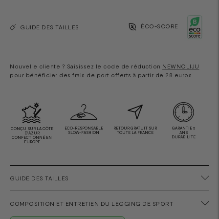
ÉCO-SCORE
GUIDE DES TAILLES
Nouvelle cliente ? Saisissez le code de réduction
NEWNOLIJU
pour bénéficier des frais de port offerts à partir de 28 euros.
ECO-RESPONSABLE
RETOUR GRATUIT SUR
GARANTIE 5
CONÇU SUR LA CÔTE
SLOW-FASHION
TOUTE LA FRANCE
ANS
D'AZUR
DURABILITE
CONFECTIONNÉ EN
EUROPE
GUIDE DES TAILLES
COMPOSITION ET ENTRETIEN DU LEGGING DE SPORT