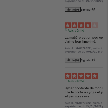
expérience du
27/01/2022
par
Utile
(0)
Signaler
4
Avis vérifié
La matière est un peu épaisse
J’aime bcp l’imprimé.
Avis du
18/07/2022
, suite à un
expérience du
10/12/2021
par
A
Utile
(0)
Signaler
5
Avis vérifié
Hyper contente de mon legg
! Je le porte au yoga et pilat
et j'en suis ravie.
Avis du
10/07/2022
, suite à un
expérience du
27/01/2022
par