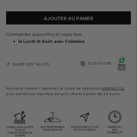
AJOUTER AU PANIER
Commandez aujourd'hui et soyez livré :
le Lundi 10 Août avec Colissimo
ÉCO-SCORE
GUIDE DES TAILLES
Nouvelle cliente ? Saisissez le code de réduction
NEWNOLIJU
pour bénéficier des frais de port offerts à partir de 28 euros.
ECO-RESPONSABLE
RETOUR GRATUIT SUR
GARANTIE 5
CONÇU SUR LA CÔTE
SLOW-FASHION
TOUTE LA FRANCE
ANS
D'AZUR
DURABILITE
CONFECTIONNÉ EN
EUROPE