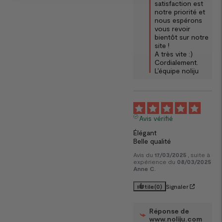
satisfaction est 
notre priorité et 
nous espérons 
vous revoir 
bientôt sur notre 
site !

A très vite :)

Cordialement.

L’équipe noliju
5
Avis vérifié
Élégant

Belle qualité
Avis du
17/03/2025
, suite à un
expérience du
08/03/2025
par
Anne C.
Utile
(0)
Signaler
Réponse de
www.noliju.com