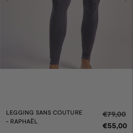
LEGGING SANS COUTURE
Pr
€79,00
- RAPHAËL
n
€55,00