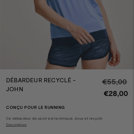
DÉBARDEUR RECYCLÉ -
Pr
€55,00
JOHN
n
€28,00
CONÇU POUR LE RUNNING
Ce débardeur de sport est technique, doux et recyclé.
Description