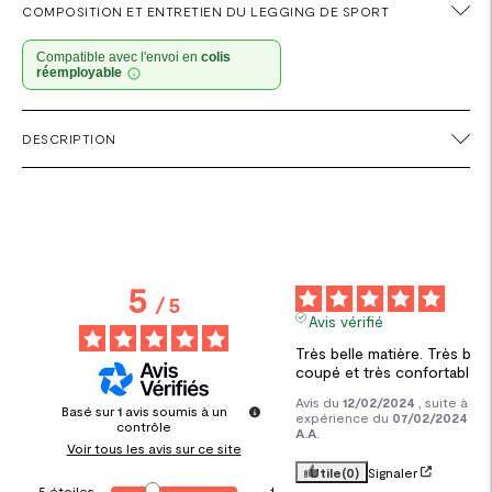
COMPOSITION ET ENTRETIEN DU LEGGING DE SPORT
Compatible avec l'envoi en
colis
réemployable
Ajouter
DESCRIPTION
un
produit
à
votre
panier
5
5
/
5
Avis vérifié
Très belle matière. Très bien 
coupé et très confortable
Avis du
12/02/2024
, suite à un
Basé sur
1
avis soumis à un
expérience du
07/02/2024
par
contrôle
A.A.
Voir tous les avis sur ce site
Utile
(0)
Signaler
5
étoiles
1