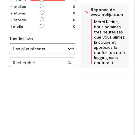
4
étoiles
0
Réponse de
3
étoiles
0
www.noliju.com
2
étoiles
0
Merci Karine, 
nous sommes 
1
étoile
0
très heureuses 
que vous aimiez 
Trier les avis
la coupe et 
appréciez le 
confort de notre 
legging sans 
couture :)