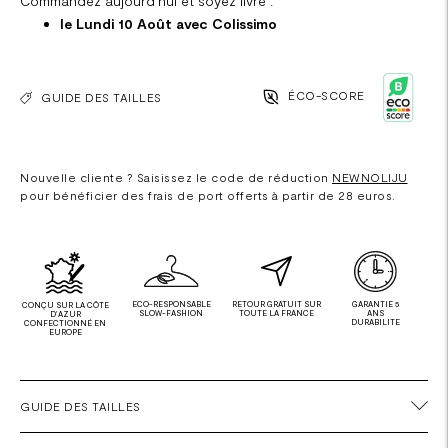
Commandez aujourd'hui et soyez livré :
le Lundi 10 Août avec Colissimo
ÉCO-SCORE
GUIDE DES TAILLES
Nouvelle cliente ? Saisissez le code de réduction
NEWNOLIJU
pour bénéficier des frais de port offerts à partir de 28 euros.
ECO-RESPONSABLE
RETOUR GRATUIT SUR
GARANTIE 5
CONÇU SUR LA CÔTE
SLOW-FASHION
TOUTE LA FRANCE
ANS
D'AZUR
DURABILITE
CONFECTIONNÉ EN
EUROPE
GUIDE DES TAILLES