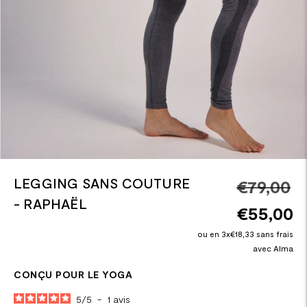
LEGGING SANS COUTURE
Pr
€79,00
- RAPHAËL
n
€55,00
ou en 3x€18,33 sans frais
avec Alma
CONÇU POUR LE YOGA
5
/
5
-
1
avis