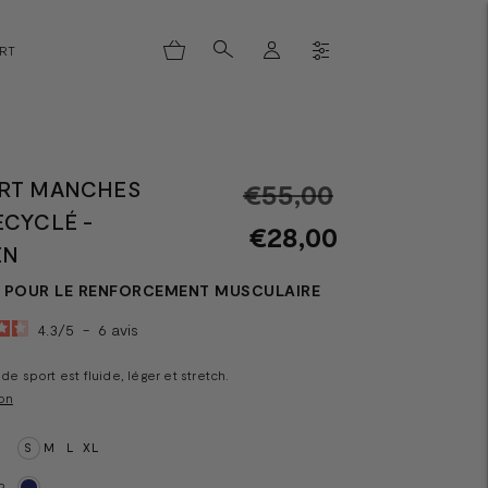
ORT
IRT MANCHES
Prix
€55,00
ECYCLÉ -
normal
€28,00
EN
POUR LE RENFORCEMENT MUSCULAIRE
4.3
/
5
-
6
avis
 de sport est fluide, léger et stretch.
on
S
M
L
XL
R