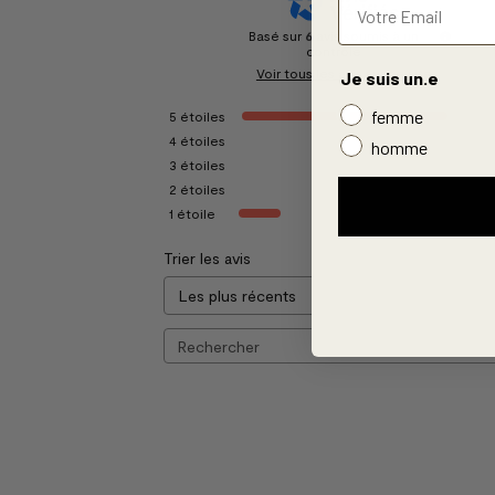
Basé sur
6
avis soumis à un
contrôle
Voir tous les avis sur ce site
Je suis un.e
femme
5
étoiles
4
étoiles
homme
3
étoiles
2
étoiles
1
étoile
Trier les avis