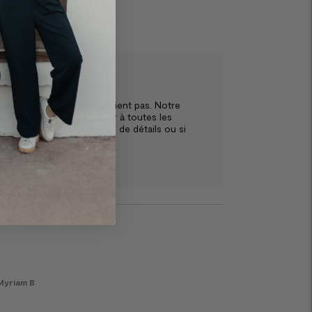
urence B.
re produit ne vous convient pas. Notre 
 qui peut ne pas convenir à toutes les 
s souhaitez partager plus de détails ou si 
Myriam B.