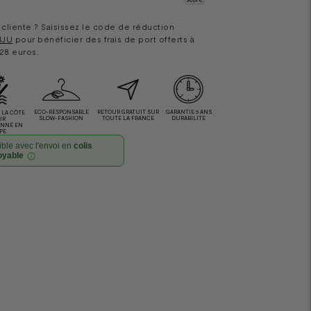
cliente ? Saisissez le code de réduction
IJU
pour bénéficier des frais de port offerts à
 28 euros.
ECO-RESPONSABLE
RETOUR GRATUIT SUR
GARANTIE 5 ANS
LA CÔTE
SLOW-FASHION
TOUTE LA FRANCE
DURABILITE
UR
ONNÉ EN
PE
ble avec l'envoi en
colis
oyable