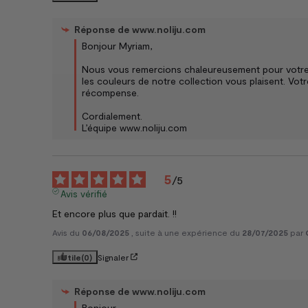
Réponse de
www.noliju.com
Bonjour Myriam, 

Nous vous remercions chaleureusement pour votre 
les couleurs de notre collection vous plaisent. Votr
récompense. 

Cordialement.

L’équipe www.noliju.com
5
/
5
Avis vérifié
Et encore plus que pardait. !!
Avis du
06/08/2025
, suite à une expérience du
28/07/2025
par
Utile
(0)
Signaler
Réponse de
www.noliju.com
Bonjour,
