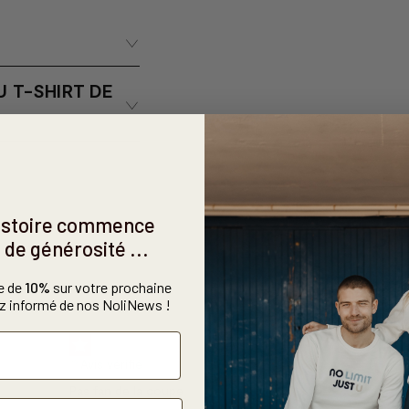
 T-SHIRT DE
histoire commence
 de générosité ...
e de
10%
sur votre prochaine
 informé de nos NoliNews !
1
/
5
Avis vérifié
Pas fan de la coupe