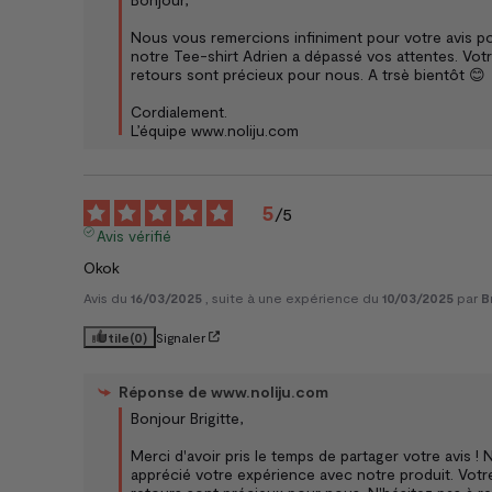
Nous vous remercions infiniment pour votre avis po
notre Tee-shirt Adrien a dépassé vos attentes. Votre
retours sont précieux pour nous. A trsè bientôt 😊

Cordialement.

L’équipe www.noliju.com
5
/
5
Avis vérifié
Okok
Avis du
16/03/2025
, suite à une expérience du
10/03/2025
par
B
Utile
(0)
Signaler
Réponse de
www.noliju.com
Bonjour Brigitte,

Merci d'avoir pris le temps de partager votre avis 
apprécié votre expérience avec notre produit. Votre 