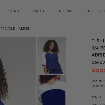
PRÉVENTES
ENGAGÉE
NOLIPRO
OUTLET - SP
 RECYCLÉ - ADRIEN
T-SH
3/4 R
ADRI
CONÇU 
Ce t-shirt
Descripti
TAILLE
COULEU