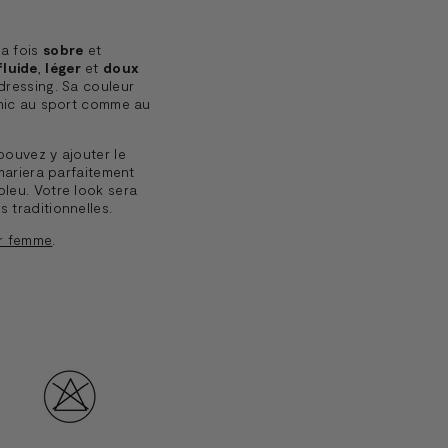
la fois
sobre
et
fluide
,
léger
et
doux
dressing. Sa couleur
chic au sport comme au
pouvez y ajouter le
 mariera parfaitement
leu. Votre look sera
 traditionnelles.
ur femme
.