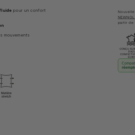
fluide
pour un confort
Nouvelle 
NEWNOL
partir de
en
vos mouvements
CONÇU SUR 
D'AZ
CONFECTI
EURO
Compati
réempl
Ajouter
un
produit
à
votre
panier