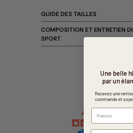
GUIDE DES TAILLES
COMPOSITION ET ENTRETIEN DU
SPORT
Une belle 
par un élan
Recevez une remis
commande et soyez
4.3
/
5