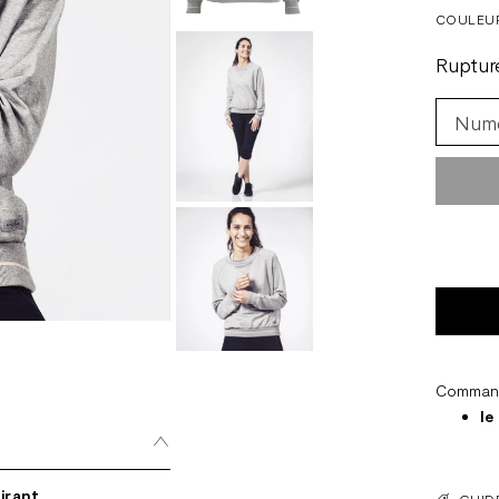
COULEU
Ruptur
Commande
le
irant
GUIDE