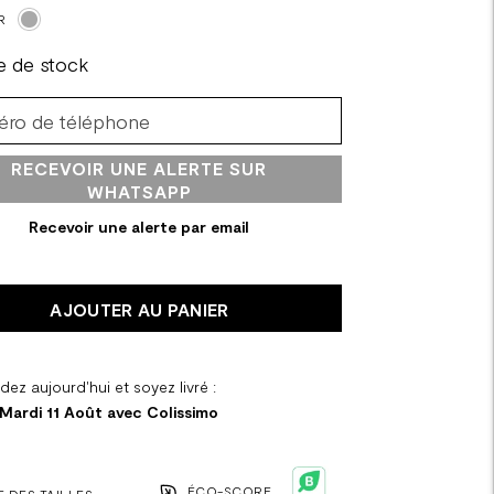
R
e de stock
RECEVOIR UNE ALERTE SUR
WHATSAPP
Recevoir une alerte par email
AJOUTER AU PANIER
z aujourd'hui et soyez livré :
 Mardi 11 Août avec Colissimo
ÉCO-SCORE
 DES TAILLES