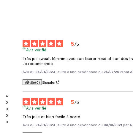
5
/
5
Avis vérifié
Très joli sweat, féminin avec son liserer rosé et son dos tr
Je recommande
Avis du
24/01/2023
, suite à une expérience du
25/07/2021
par
A
Utile
(0)
Signaler
6
5
/
5
0
Avis vérifié
0
0
Très jolie et bien facile à porté
0
Avis du
24/01/2023
, suite à une expérience du
08/10/2021
par
A.