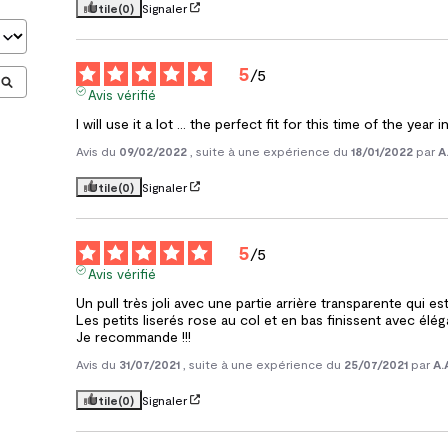
Utile
(0)
Signaler
5
/
5
Avis vérifié
I will use it a lot ... the perfect fit for this time of the year 
Avis du
09/02/2022
, suite à une expérience du
18/01/2022
par
A
Utile
(0)
Signaler
5
/
5
Avis vérifié
Un pull très joli avec une partie arrière transparente qui est
Les petits liserés rose au col et en bas finissent avec élég
Je recommande !!!
Avis du
31/07/2021
, suite à une expérience du
25/07/2021
par
A.
Utile
(0)
Signaler