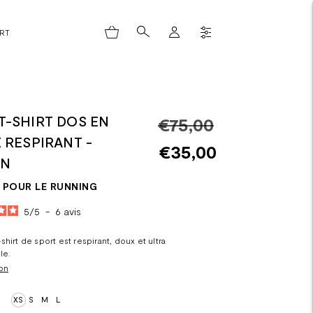
ORT
T-SHIRT DOS EN
Prix
€75,00
 RESPIRANT -
normal
€35,00
EN
POUR LE RUNNING
5
/
5
-
6
avis
hirt de sport est respirant, doux et ultra
le.
on
XS
S
M
L