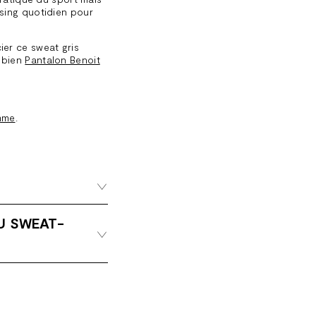
sing quotidien pour
er ce sweat gris
 bien
Pantalon Benoit
mme
.
U SWEAT-