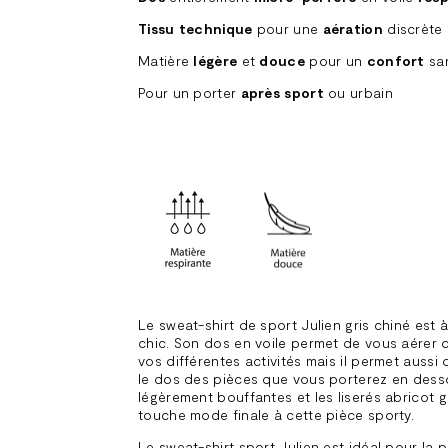
Tissu technique
pour une
aération
discrète 
Matière
légère
et
douce
pour un
confort
san
Pour un porter
après sport
ou urbain
Le sweat-shirt de sport Julien gris chiné est à
chic. Son dos en voile permet de vous aérer
vos différentes activités mais il permet aussi 
le dos des pièces que vous porterez en des
légèrement bouffantes et les liserés abricot 
touche mode finale à cette pièce sporty.
Le sweat-shirt sport Julien est idéal pour la 