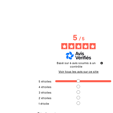
5
/
5
Basé sur
6
avis soumis à un
contrôle
Voir tous les avis sur ce site
5
étoiles
4
étoiles
3
étoiles
2
étoiles
1
étoile