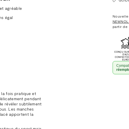
et agréable
Nouvelle 
s égal
NEWNOL
partir de
CONÇU SUR 
D'AZ
CONFECTI
EURO
Compati
réempl
Ajouter
un
 la fois pratique et
produit
 délicatement pendant
à
de révéler subtilement
sous. Les manches
votre
glacé apportent la
panier
pratique du sport mais