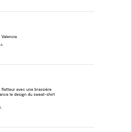
in Valencia
.A.
 flatteur avec une brassière 

ance le design du sweat-shirt 

A.