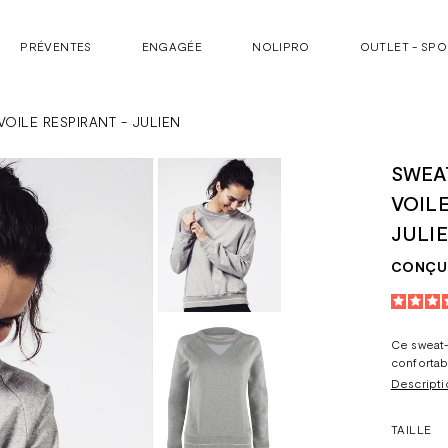
PRÉVENTES
ENGAGÉE
NOLIPRO
OUTLET - SP
VOILE RESPIRANT - JULIEN
SWEA
VOILE
JULI
CONÇU 
Ce sweat-s
confortab
Descripti
TAILLE