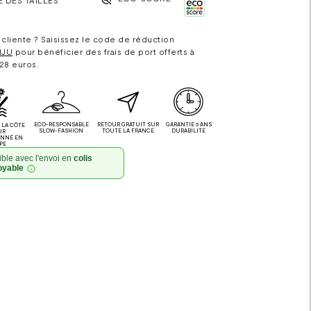
cliente ? Saisissez le code de réduction
IJU
pour bénéficier des frais de port offerts à
 28 euros.
ECO-RESPONSABLE
RETOUR GRATUIT SUR
GARANTIE 5 ANS
LA CÔTE
SLOW-FASHION
TOUTE LA FRANCE
DURABILITE
UR
ONNÉ EN
PE
ble avec l'envoi en
colis
oyable