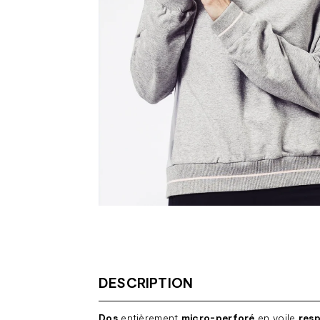
DESCRIPTION
Dos
entièrement
micro-perforé
en voile
resp