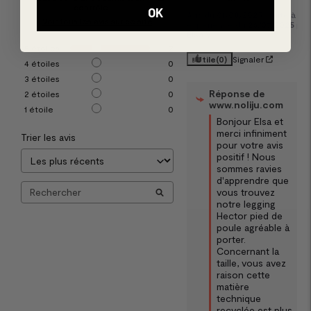
contrôle
OK
Avis du
01/08/2025
, suite à un
Voir tous les avis sur ce site
expérience du
26/07/2025
par
Elsa V.
5
étoiles
2
Utile
(0)
Signaler
4
étoiles
0
3
étoiles
0
Réponse de
2
étoiles
0
www.noliju.com
1
étoile
0
Bonjour Elsa et 
merci infiniment 
Trier les avis
pour votre avis 
positif ! Nous 
sommes ravies 
d'apprendre que 
vous trouvez 
notre legging 
Hector pied de 
poule agréable à 
porter. 
Concernant la 
taille, vous avez 
raison cette 
matière 
technique 
recyclée est plus 