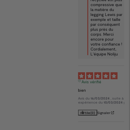
compressive que 
la matière du 
legging Lewis par 
exemple et taille 
par conséquent 
plus près du 
corps. Merci 
encore pour 
votre confiance !  

Cordialement,  

L'équipe Noliju
5
Avis vérifié
bien
Avis du
16/03/2024
, suite à un
expérience du
10/03/2024
par
Utile
(0)
Signaler