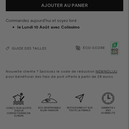
AJOUTER AU PANIER
Commandez aujourd'hui et soyez livré :
le Lundi 10 Août avec Colissimo
ÉCO-SCORE
GUIDE DES TAILLES
Nouvelle cliente ? Saisissez le code de réduction
NEWNOLIJU
pour bénéficier des frais de port offerts à partir de 28 euros.
ECO-RESPONSABLE
RETOUR GRATUIT SUR
GARANTIE 5
CONÇU SUR LA CÔTE
SLOW-FASHION
TOUTE LA FRANCE
ANS
D'AZUR
DURABILITE
CONFECTIONNÉ EN
EUROPE