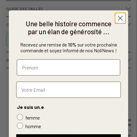
GUIDE DES TAILLES
Une belle histoire commence
COMPOSITION ET ENTRETIEN DU LEGGING DE SPORT
par un élan de générosité ...
Compatible avec l'envoi en
colis
réemployable
Recevez une remise de
10%
sur votre prochaine
commande et soyez informé de nos NoliNews !
Ajouter
DESCRIPTION
un
produit
à
votre
panier
5
5
/
5
Je suis un.e
Avis vérifié
femme
Très agréable à porter, se 
remarque à peine, mais me 
homme
semble tailler plus étroit que 
autres leggings de la marqu
Basé sur
2
avis soumis à un