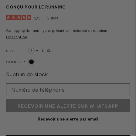
CONÇU POUR LE RUNNING
5
/
5
-
2
avis
Ce legging de running est galbant, amincissant et respirant.
Description
SIZE
S
M
L
XL
COULEUR
Rupture de stock
RECEVOIR UNE ALERTE SUR WHATSAPP
Recevoir une alerte par email