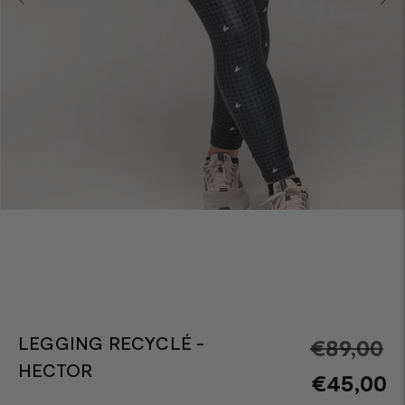
LEGGING RECYCLÉ -
Pr
€89,00
HECTOR
n
€45,00