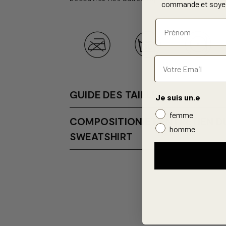
commande et soyez
GUIDE DES TAILLES
Je suis un.e
femme
COMPOSITION ET ENTRETIEN D
homme
SWEATSHIRT