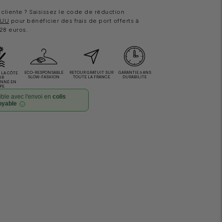
cliente ? Saisissez le code de réduction
IJU
pour bénéficier des frais de port offerts à
 28 euros.
ECO-RESPONSABLE
RETOUR GRATUIT SUR
GARANTIE 5 ANS
LA CÔTE
SLOW-FASHION
TOUTE LA FRANCE
DURABILITE
UR
ONNÉ EN
PE
ble avec l'envoi en
colis
oyable