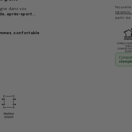
Nouvelle 
gne dans vos
NEWNOL
de, après-sport...
partir de
ammes
,
confortable
CONÇU SUR 
D'AZ
CONFECTI
EURO
Compati
réempl
Ajouter
un
produit
à
votre
panier