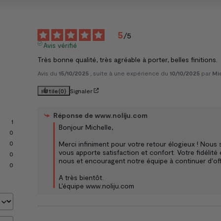
5
/
5
Avis vérifié
Très bonne qualité, très agréable à porter, belles finitions.
Avis du
15/10/2025
, suite à une expérience du
10/10/2025
par
Mic
Utile
(0)
Signaler
Réponse de
www.noliju.com
1
Bonjour Michelle,

0
Merci infiniment pour votre retour élogieux ! Nous
0
vous apporte satisfaction et confort. Votre fidélit
0
nous et encouragent notre équipe à continuer d'offrir
0
A très bientôt.

L’équipe www.noliju.com