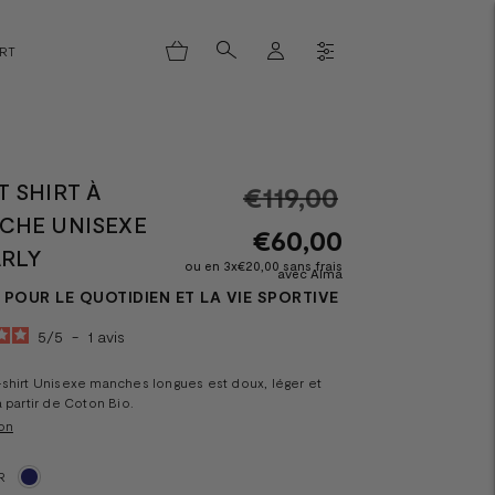
ORT
 SHIRT À
Prix
€119,00
CHE UNISEXE
normal
€60,00
ARLY
ou en 3x€20,00 sans frais
avec Alma
POUR LE QUOTIDIEN ET LA VIE SPORTIVE
5
/
5
-
1
avis
shirt Unisexe manches longues est doux, léger et
à partir de Coton Bio.
on
R