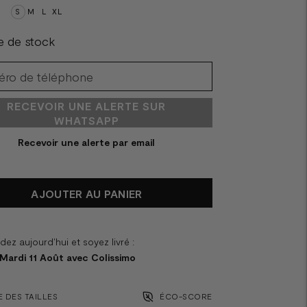
S
M
L
XL
e de stock
RECEVOIR UNE ALERTE SUR
WHATSAPP
Recevoir une alerte par email
AJOUTER AU PANIER
z aujourd'hui et soyez livré :
 Mardi 11 Août avec Colissimo
 DES TAILLES
ÉCO-SCORE