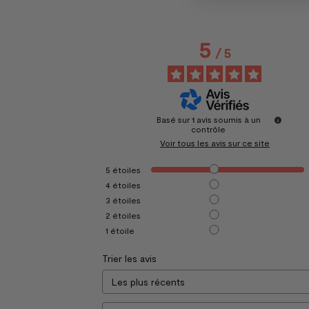
5
/
5
Basé sur
1
avis soumis à un
contrôle
Voir tous les avis sur ce site
5
étoiles
4
étoiles
3
étoiles
2
étoiles
1
étoile
Trier les avis