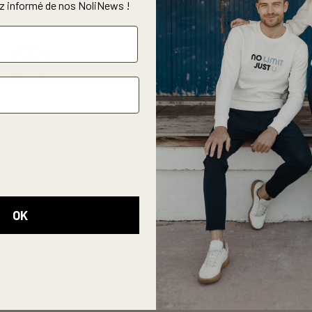
 informé de nos NoliNews !
U
OK