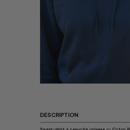
DESCRIPTION
Sweat-shirt à capuche unisexe
en
Coton Bi