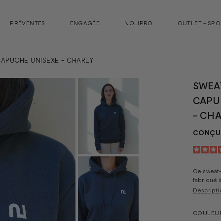
PRÉVENTES
ENGAGÉE
NOLIPRO
OUTLET - SP
CAPUCHE UNISEXE - CHARLY
SWEAT
CAPU
- CH
CONÇU 
Ce sweat-
fabriqué 
Descripti
COULEU