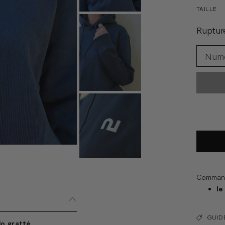
TAILLE
Ruptur
Commande
le
GUIDE
o gratté