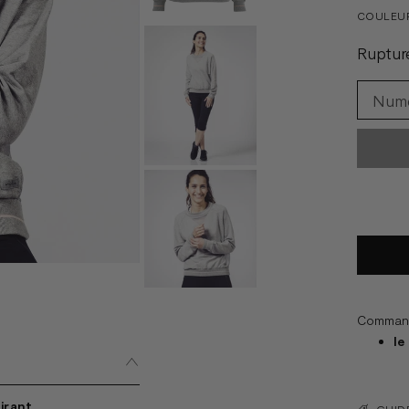
COULEU
Ruptur
Commande
le
irant
GUIDE