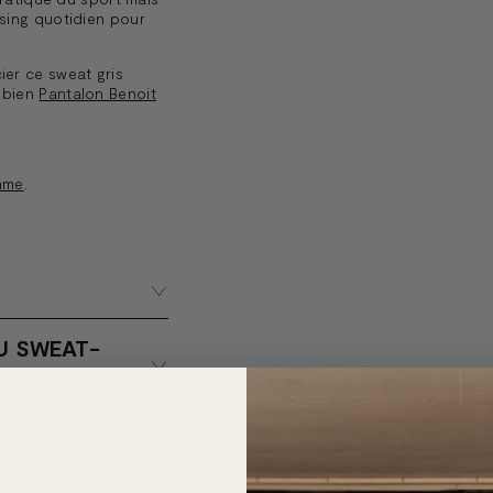
sing quotidien pour
er ce sweat gris
 bien
Pantalon Benoit
mme
.
U SWEAT-