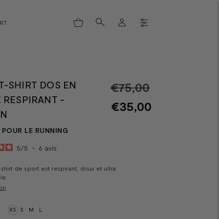
ORT
T-SHIRT DOS EN
Prix
€75,00
 RESPIRANT -
normal
€35,00
EN
POUR LE RUNNING
5
/
5
-
6
avis
hirt de sport est respirant, doux et ultra
le.
on
XS
S
M
L