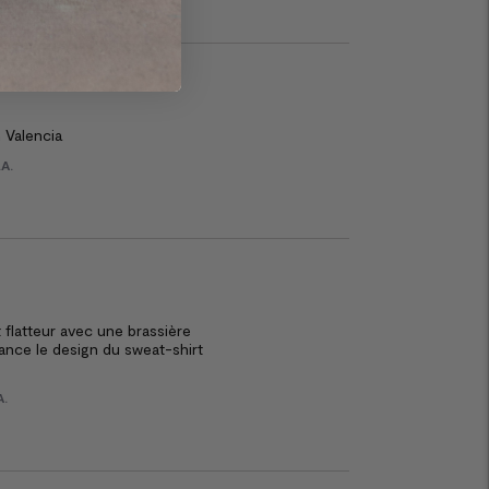
in Valencia
.A.
 flatteur avec une brassière 

ance le design du sweat-shirt 

A.