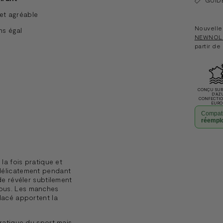
et agréable
Nouvelle 
s égal
NEWNOL
partir de
CONÇU SUR 
D'AZ
CONFECTI
EURO
Compati
réempl
Ajouter
un
 la fois pratique et
produit
 délicatement pendant
à
de révéler subtilement
sous. Les manches
votre
glacé apportent la
panier
pratique du sport mais