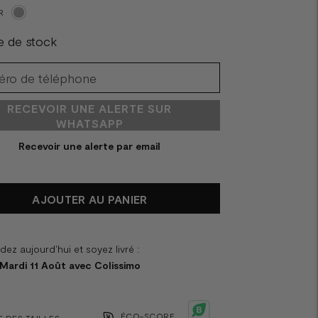
R
e de stock
RECEVOIR UNE ALERTE SUR
WHATSAPP
Recevoir une alerte par email
AJOUTER AU PANIER
z aujourd'hui et soyez livré :
 Mardi 11 Août avec Colissimo
ÉCO-SCORE
 DES TAILLES