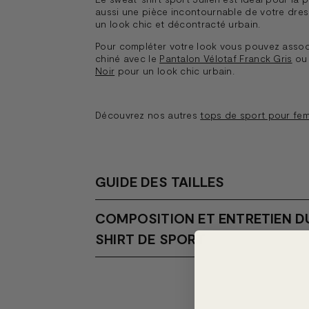
aussi une pièce incontournable de votre dres
un look chic et décontracté urbain.
Pour compléter votre look vous pouvez associ
chiné avec le
Pantalon Vélotaf Franck Gris
ou
Noir
pour un look chic urbain.
Découvrez nos autres
tops de sport pour fe
GUIDE DES TAILLES
COMPOSITION ET ENTRETIEN D
SHIRT DE SPORT