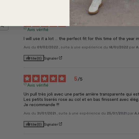
Utile
(0)
Signaler
5
/
5
Avis vérifié
I will use it a lot ... the perfect fit for this time of the year 
Avis du
09/02/2022
, suite à une expérience du
18/01/2022
par
A
Utile
(0)
Signaler
5
/
5
Avis vérifié
Un pull très joli avec une partie arrière transparente qui est
Les petits liserés rose au col et en bas finissent avec élég
Je recommande !!!
Avis du
31/07/2021
, suite à une expérience du
25/07/2021
par
A.
Utile
(0)
Signaler