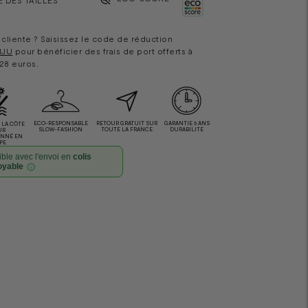
cliente ? Saisissez le code de réduction
IJU
pour bénéficier des frais de port offerts à
 28 euros.
ECO-RESPONSABLE
RETOUR GRATUIT SUR
GARANTIE 5 ANS
LA CÔTE
SLOW-FASHION
TOUTE LA FRANCE
DURABILITE
UR
ONNÉ EN
PE
ble avec l'envoi en
colis
oyable