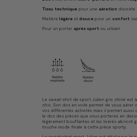
Tissu technique
pour une
aération
discrète 
Matière
légère
et
douce
pour un
confort
san
Pour un porter
après sport
ou urbain
Le sweat-shirt de sport Julien gris chiné est à
chic. Son dos en voile permet de vous aérer
vos différentes activités mais il permet aussi 
le dos des pièces que vous porterez en des
légèrement bouffantes et les liserés abricot 
touche mode finale à cette pièce sporty.
Le sweat-shirt sport Julien est idéal pour la 