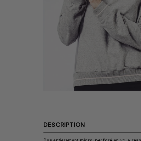
DESCRIPTION
Dos
entièrement
micro-perforé
en voile
resp