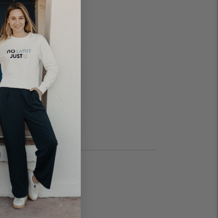
ansparents

.A.
A.