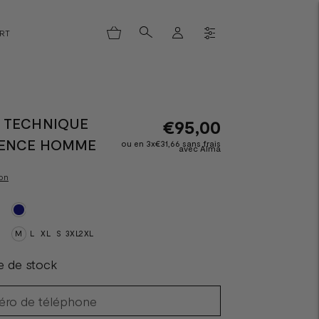
ORT
 TECHNIQUE
€95,00
ENCE HOMME
ou en 3x€31,66 sans frais
avec Alma
on
M
L
XL
S
3XL
2XL
e de stock