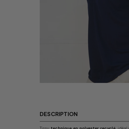
DESCRIPTION
Tissu
technique en polyester recyclé,
idéal