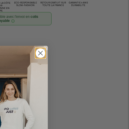
ECO-RESPONSABLE
RETOUR GRATUIT SUR
GARANTIE 5 ANS
LA CÔTE
SLOW-FASHION
TOUTE LA FRANCE
DURABILITE
UR
ONNÉ EN
PE
ble avec l'envoi en
colis
oyable