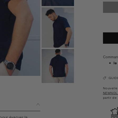
Commande
le
GUIDE
Nouvelle 
NEWNOL
partir de
 pour évacuer la