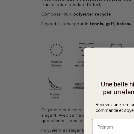
transpiration pendant l’effort,
Composé 100%
polyester recyclé
Élégant et idéal pour le
tennis, golf, bateau.
Une belle 
par un élan
Recevez une remis
commande et soyez
Ce polo piqué saura vous séduire par sa dou
élégant. Avec sa matière respirante,
il est idé
quotidiennes, vos activités sportives ou vos
Polyvalent et élégant, sa coupe classique et 