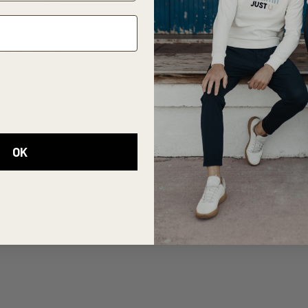
écontracté et
emble de tennis
e polo avec le
OK