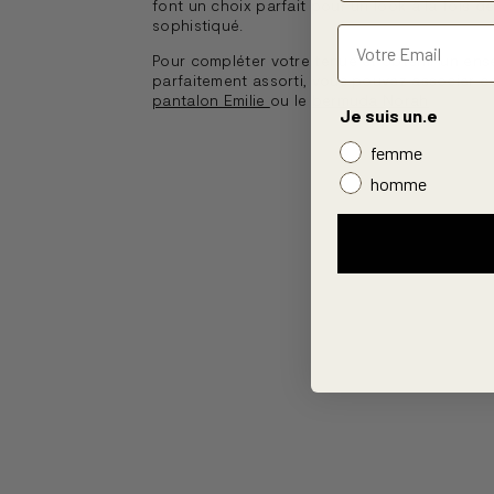
font un choix parfait pour un look à la fois d
sophistiqué.
Pour compléter votre tenue et obtenir un ens
parfaitement assorti, vous pouvez associer c
pantalon Emilie
ou le
bermuda Norah
Je suis un.e
femme
homme