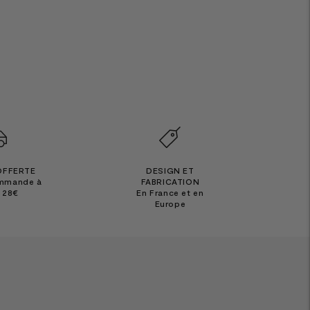
OFFERTE
DESIGN ET
ommande à
FABRICATION
e 28€
En France et en
Europe