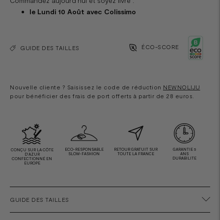
Commandez aujourd'hui et soyez livré :
le Lundi 10 Août avec Colissimo
ÉCO-SCORE
GUIDE DES TAILLES
Nouvelle cliente ? Saisissez le code de réduction
NEWNOLIJU
pour bénéficier des frais de port offerts à partir de 28 euros.
ECO-RESPONSABLE
RETOUR GRATUIT SUR
GARANTIE 5
CONÇU SUR LA CÔTE
SLOW-FASHION
TOUTE LA FRANCE
ANS
D'AZUR
DURABILITE
CONFECTIONNÉ EN
EUROPE
GUIDE DES TAILLES