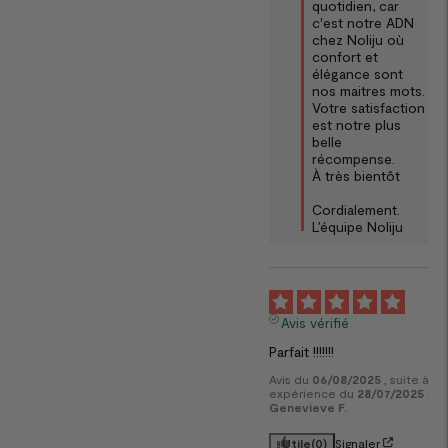
quotidien, car 
c'est notre ADN 
chez Noliju où 
confort et 
élégance sont 
nos maitres mots. 
Votre satisfaction 
est notre plus 
belle 
récompense. 

À très bientôt

Cordialement.

L’équipe Noliju
5
Avis vérifié
Parfait !!!!!!!
Avis du
06/08/2025
, suite à u
expérience du
28/07/2025
par
Genevieve F.
Utile
(0)
Signaler