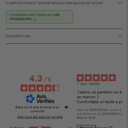
COMPOSITION ET ENTRETIEN DU PANTALON DE SPORT
Compatible avec l'envoi en
colis
réemployable
Ajouter
DESCRIPTION
un
produit
à
votre
panier
4.3
5
/
5
Avis vérifié
J'adore ce pantalon en bleu 
en marron ;) 

Confortable et facile à porte
Basé sur
6
avis soumis à un
Avis du
28/01/2026
, suite à un
contrôle
expérience du
21/01/2026
par
Voir tous les avis sur ce site
Marie-M B.
Utile
(0)
Signaler
5
étoiles
4