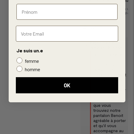
porter. Je ne le quitte plus !
Avis du
26/11/2025
, suite à une
expérience du
18/11/2025
par
Valérie F.
Utile
(0)
Signaler
Réponse de
www.noliju.com
Je suis un.e
Bonjour Valérie,

femme
Nous vous 
homme
remercions 
chaleureusement 
pour votre avis 
OK
positif qui nous 
va droit au coeur 
! Nous sommes 
très heureuses 
que vous 
trouviez notre 
pantalon Benoit 
agréable à porter 
et qu'il vous 
accompagne au 