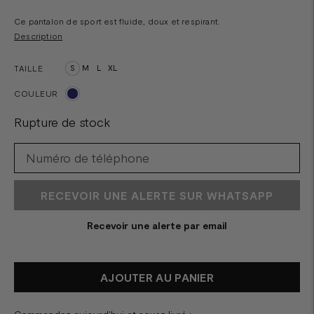
Ce pantalon de sport est fluide, doux et respirant.
Description
TAILLE
S
M
L
XL
COULEUR
Rupture de stock
RECEVOIR UNE ALERTE SUR WHATSAPP
Recevoir une alerte par email
AJOUTER AU PANIER