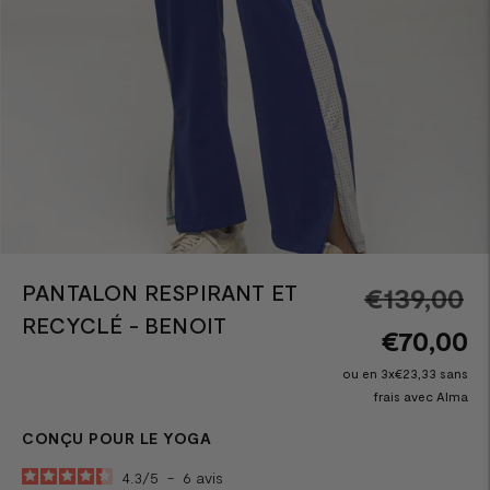
PANTALON RESPIRANT ET
Pr
€139,00
RECYCLÉ - BENOIT
n
€70,00
ou en 3x€23,33 sans
frais avec Alma
CONÇU POUR LE YOGA
4.3
/
5
-
6
avis