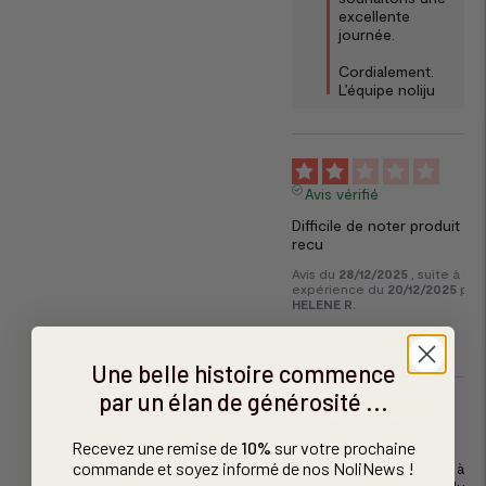
excellente 
journée. 

Cordialement.

L’équipe noliju
2
Avis vérifié
Difficile de noter produit non
recu
Avis du
28/12/2025
, suite à un
expérience du
20/12/2025
par
HELENE R.
Utile
(0)
Signaler
Une belle histoire commence
par un élan de générosité ...
5
Avis vérifié
Recevez une remise de
10%
sur votre prochaine
commande et soyez informé de nos NoliNews !
J'adore, super agréable à 