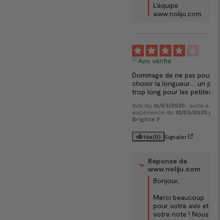
L’équipe 
www.noliju.com
4
Avis vérifié
Dommage de ne pas pouvoir
choisir la longueur…. un peu 
trop long pour les petites 
Avis du
16/03/2025
, suite à un
expérience du
10/03/2025
par
Brigitte F.
Utile
(0)
Signaler
Réponse de
www.noliju.com
Bonjour,

Merci beaucoup 
pour votre avis et 
votre note ! Nous 