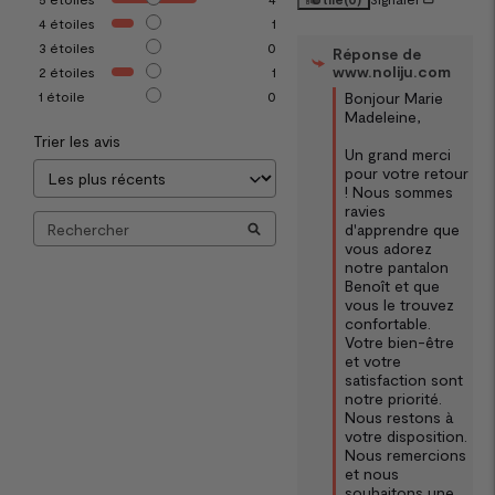
4
étoiles
1
3
étoiles
0
Réponse de
www.noliju.com
2
étoiles
1
Bonjour Marie 
1
étoile
0
Madeleine,

Trier les avis
Un grand merci 
pour votre retour 
! Nous sommes 
ravies 
d'apprendre que 
vous adorez 
notre pantalon 
Benoît et que 
vous le trouvez 
confortable. 
Votre bien-être 
et votre 
satisfaction sont 
notre priorité. 
Nous restons à 
votre disposition. 
Nous remercions 
et nous 
souhaitons une 