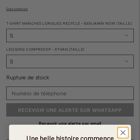
Description
T-SHIRT MANCHES LONGUES RECYCLÉ - BENJAMIN NOIR (TAILLE)
LEGGING COMPRESSIF - ETHAN (TAILLE)
Rupture de stock
RECEVOIR UNE ALERTE SUR WHATSAPP
Recevoir une alerte par email
Une belle histoire commence