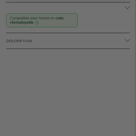
Compatible avec l'envoi en
colis
réemployable
Ajouter
DESCRIPTION
un
produit
à
votre
panier