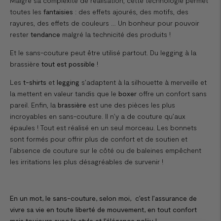
Malgré sa complexité de réalisation, cette technologie permet
toutes les
fantaisies
: des effets ajourés, des motifs, des
rayures, des effets de couleurs … Un bonheur pour pouvoir
rester
tendance
malgré la technicité des produits !
Et le sans-couture peut être utilisé partout. Du legging à la
brassière
tout est possible
!
Les
t-shirts
et
legging
s’adaptent à la silhouette à merveille et
la mettent en valeur tandis que le
boxer
offre un confort sans
pareil. Enfin, la
brassière
est une des pièces les plus
incroyables en sans-couture. Il n’y a de couture qu’aux
épaules ! Tout est réalisé en un seul morceau. Les bonnets
sont formés pour offrir plus de confort et de soutien et
l’absence de couture sur le côté ou de baleines empêchent
les irritations les plus désagréables de survenir !
En un mot, le sans-couture, selon moi, c’est l’assurance de
vivre sa vie en toute liberté de mouvement, en tout confort
mais toujours avec le style et l’élégance noliju !