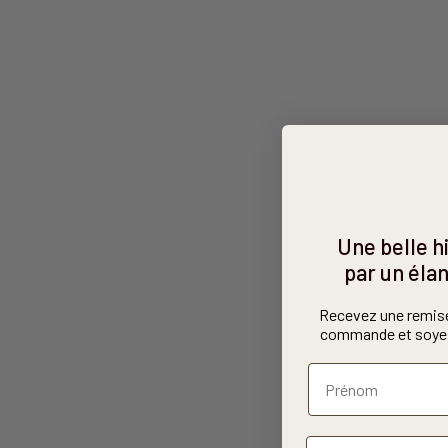
Une belle 
par un élan
RÉS
Recevez une remis
commande et soyez
Mat
Sa 
tout