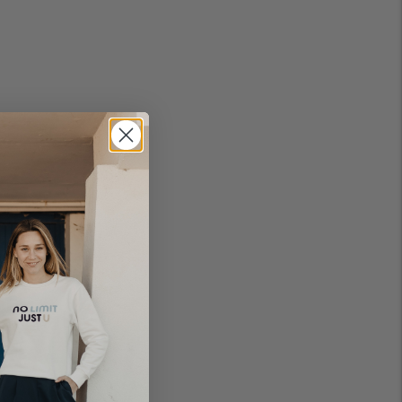
r
he à