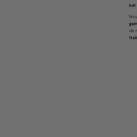
bel
Nou
ga
de n
Ital