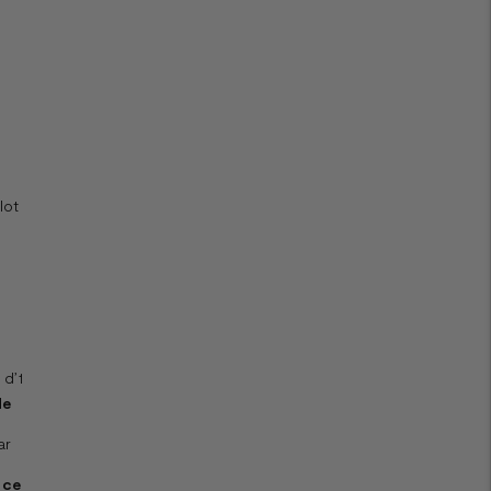
lot
 d’1
de
ar
 ce