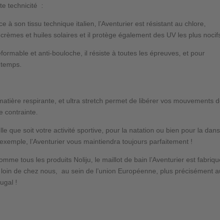
te technicité :
ce à son
tissu technique italien,
l’Aventurier
est résistant
au
chlore
,
x
crèmes et huiles solaires
et il
protège
également
des UV les plus nocif
éformable
et
anti-bouloche
, il résiste à toutes les épreuves, et pour
gtemps.
matière
respirante,
et ultra stretch permet de
libérer vos mouvements
d
e contrainte.
le que soit votre
activité sportive,
pour la natation ou bien pour la dan
 exemple,
l’Aventurier vous maintiendra
toujours parfaitement !
omme tous les produits Noliju, le maillot de bain l’Aventurier est
fabriqu
 loin de chez nous,
au sein de
l’union Européenne,
plus précisément
a
tugal
!