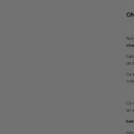
ON
Nol
cha
Fabr
de b
Ce
coll
Ce m
an e
bai
nou