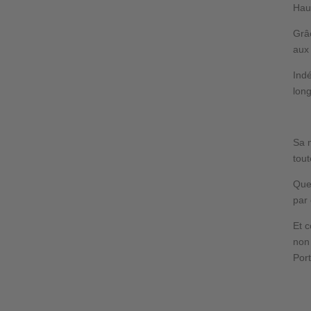
Hau
Grâ
au
Ind
lon
Sa 
tout
Quel
par
Et c
non
Por