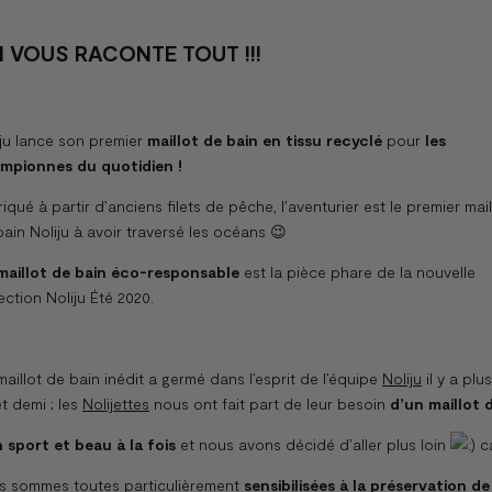
 VOUS RACONTE TOUT !!!
iju lance son premier
maillot de bain en tissu recyclé
pour
les
mpionnes du quotidien
!
iqué à partir d’anciens filets de pêche, l’aventurier est le premier mail
ain Noliju à avoir traversé les océans 😉
maillot de bain éco-responsable
est la pièce phare de la nouvelle
ection Noliju Été 2020.
aillot de bain inédit a germé dans l’esprit de l’équipe
Noliju
il y a plus
t demi ; les
Nolijettes
nous ont fait part de leur besoin
d’un maillot 
n sport et beau à la fois
et nous avons décidé d’aller plus loin
c
s sommes toutes particulièrement
sensibilisées à la préservation de