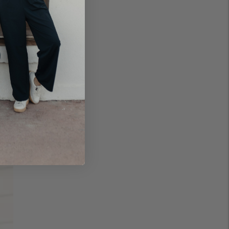
ce
uée
dans
à l’