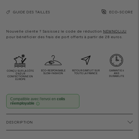
GUIDE DES TAILLES
ECO-SCORE
Nouvelle cliente ? Saisissez le code de réduction
NEWNOLIJU
pour bénéficier des frais de port offerts à partir de 28 euros.
ECO-RESPONSABLE
RETOUR GRATUIT SUR
GARANTIE 5
CONÇU SUR LA CÔTE
SLOW-FASHION
TOUTE LA FRANCE
ANS
D'AZUR
DURABILITE
CONFECTIONNÉ EN
EUROPE
Compatible avec l'envoi en
colis
réemployable
Ajouter
DESCRIPTION
un
produit
à