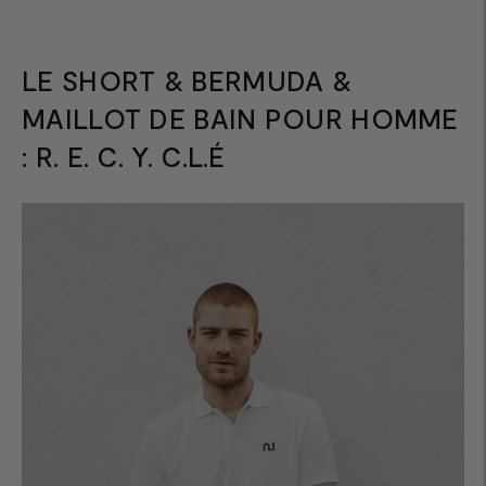
votre
panier
LE SHORT & BERMUDA &
MAILLOT DE BAIN POUR HOMME
: R. E. C. Y. C.L.É