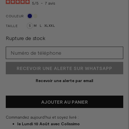
5
/
5
-
7
avis
COULEUR
TAILLE
S
M
L
XL
XXL
Rupture de stock
RECEVOIR UNE ALERTE SUR WHATSAPP
Recevoir une alerte par email
AJOUTER AU PANIER
Commandez aujourd'hui et soyez livré :
le Lundi 10 Août avec Colissimo