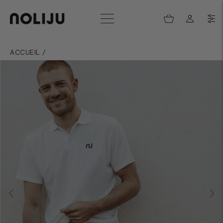
ACCUEIL
/
SHORT, BERMUDA & MAILLOT DE BAIN POUR HOMME - LE 3
EN 1 RESPIRANT ET RECYCLÉ - NORAH