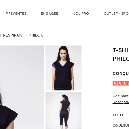
PRÉVENTES
ENGAGÉE
NOLIPRO
OUTLET - SP
RT RESPIRANT - PHILOU
T-SHI
PHIL
CONÇU 
Ce t-shir
Descripti
TAILLE
COULEU