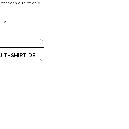
ct technique et chic.
mme
.
 T-SHIRT DE