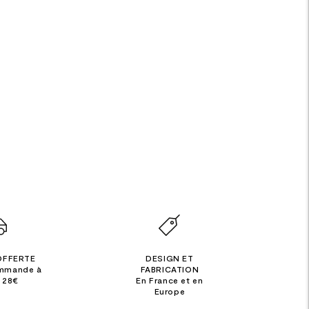
OFFERTE
DESIGN ET
ommande à
FABRICATION
e 28€
En France et en
Europe