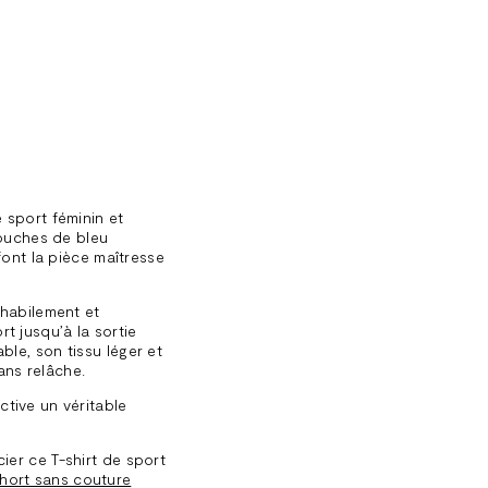
 sport féminin et
touches de bleu
font la pièce maîtresse
 habilement et
t jusqu’à la sortie
le, son tissu léger et
sans relâche.
tive un véritable
ier ce T-shirt de sport
hort sans couture