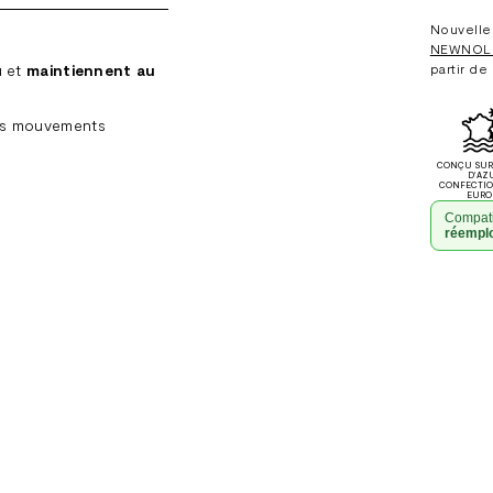
Nouvelle 
NEWNOL
u et
maintiennent au
partir de
vos mouvements
CONÇU SUR 
D'AZ
CONFECTI
EURO
Compati
réempl
Ajouter
un
produit
à
votre
panier