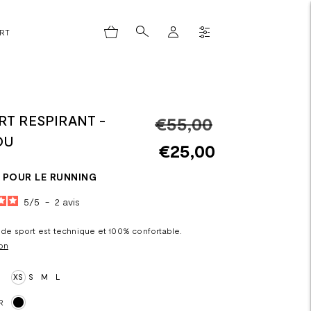
ORT
RT RESPIRANT -
Prix
€55,00
OU
normal
€25,00
POUR LE RUNNING
5
/
5
-
2
avis
t de sport est technique et 100% confortable.
on
XS
S
M
L
R