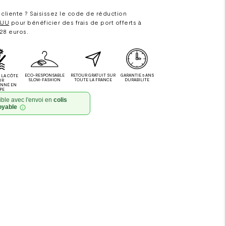
cliente ? Saisissez le code de réduction
IJU
pour bénéficier des frais de port offerts à
 28 euros.
ECO-RESPONSABLE
RETOUR GRATUIT SUR
GARANTIE 5 ANS
LA CÔTE
SLOW-FASHION
TOUTE LA FRANCE
DURABILITE
UR
ONNÉ EN
PE
ble avec l'envoi en
colis
oyable